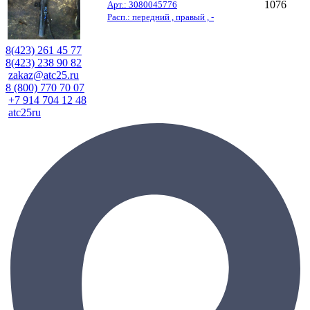
1076
Арт.: 3080045776
Расп.: передний , правый , -
8(423) 261 45 77
8(423) 238 90 82
zakaz@atc25.ru
8 (800) 770 70 07
+7 914 704 12 48
atc25ru