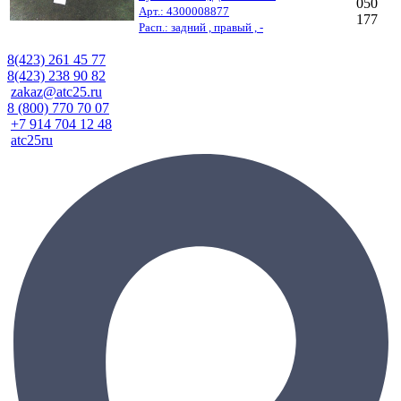
050
Арт.: 4300008877
177
Расп.: задний , правый , -
8(423) 261 45 77
8(423) 238 90 82
zakaz@atc25.ru
8 (800) 770 70 07
+7 914 704 12 48
atc25ru