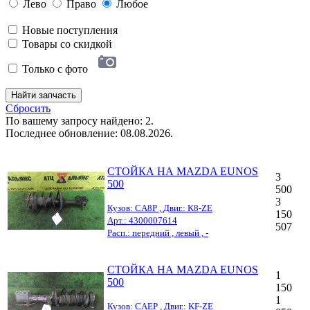
Лево
Право
Любое
Новые поступления
Товары со скидкой
Только с фото
Найти запчасть
Сбросить
По вашему запросу найдено: 2.
Последнее обновление: 08.08.2026.
СТОЙКА НА MAZDA EUNOS
3
500
500
3
Кузов: CA8P , Двиг.: K8-ZE
150
Арт.: 4300007614
507
Расп.: передний , левый , -
СТОЙКА НА MAZDA EUNOS
1
500
150
1
Кузов: CAEP , Двиг.: KF-ZE