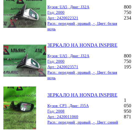
800
Кузов: UA5 , Двиг.: J32A
750
Год: 2000
234
Арт.: 2420022321
Расп.: передний , правый , - , Цвет: белая
ночь
ЗЕРКАЛО НА HONDA INSPIRE
800
Кузов: UA5 , Двиг.: J32A
750
Год: 2000
195
Арт.: 2420023571
Расп.: передний , правый , - , Цвет: белая
ночь
ЗЕРКАЛО НА HONDA INSPIRE
1
050
Кузов: CP3 , Двиг.: J35A
950
Год: 2008
871
Арт.: 2420011060
Расп.: передний , правый , - , Цвет: синий