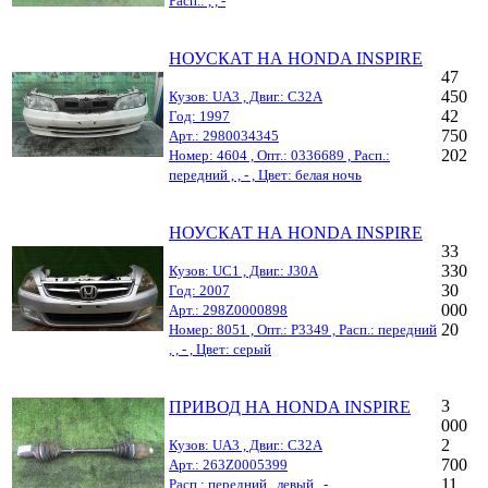
Расп.: , , -
НОУСКАТ НА HONDA INSPIRE
47
450
Кузов: UA3 , Двиг.: C32A
42
Год: 1997
750
Арт.: 2980034345
202
Номер: 4604 , Опт.: 0336689 , Расп.:
передний , , - , Цвет: белая ночь
НОУСКАТ НА HONDA INSPIRE
33
330
Кузов: UC1 , Двиг.: J30A
30
Год: 2007
000
Арт.: 298Z0000898
20
Номер: 8051 , Опт.: P3349 , Расп.: передний
, , - , Цвет: серый
3
ПРИВОД НА HONDA INSPIRE
000
2
Кузов: UA3 , Двиг.: C32A
700
Арт.: 263Z0005399
11
Расп.: передний , левый , -