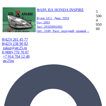
ФАРА НА HONDA INSPIRE
5
500
Кузов: UC1 , Двиг.: J30A
4
Год: 2003
950
Арт.: 293Z0001092
60
Опт.: 3349 , Расп.: передний , правый , -
8(423) 261 45 77
8(423) 238 90 82
zakaz@atc25.ru
8 (800) 770 70 07
+7 914 704 12 48
atc25ru