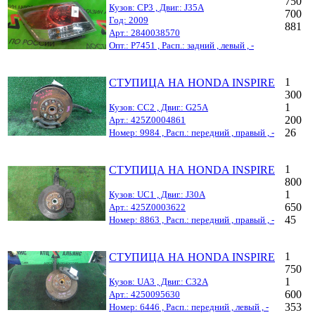
750
Кузов: CP3 , Двиг.: J35A
700
Год: 2009
881
Арт.: 2840038570
Опт.: P7451 , Расп.: задний , левый , -
1
СТУПИЦА НА HONDA INSPIRE
300
1
Кузов: CC2 , Двиг.: G25A
200
Арт.: 425Z0004861
26
Номер: 9984 , Расп.: передний , правый , -
1
СТУПИЦА НА HONDA INSPIRE
800
1
Кузов: UC1 , Двиг.: J30A
650
Арт.: 425Z0003622
45
Номер: 8863 , Расп.: передний , правый , -
1
СТУПИЦА НА HONDA INSPIRE
750
1
Кузов: UA3 , Двиг.: C32A
600
Арт.: 4250095630
353
Номер: 6446 , Расп.: передний , левый , -