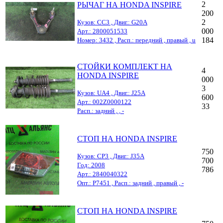
2
РЫЧАГ НА HONDA INSPIRE
200
2
Кузов: CC3 , Двиг.: G20A
000
Арт.: 2800051533
184
Номер: 3432 , Расп.: передний , правый , u
СТОЙКИ КОМПЛЕКТ НА
4
HONDA INSPIRE
000
3
Кузов: UA4 , Двиг.: J25A
600
Арт.: 002Z0000122
33
Расп.: задний , , -
СТОП НА HONDA INSPIRE
750
Кузов: CP3 , Двиг.: J35A
700
Год: 2008
786
Арт.: 2840040322
Опт.: P7451 , Расп.: задний , правый , -
СТОП НА HONDA INSPIRE