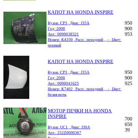
КАПОТ НА HONDA INSPIRE
950
Кузов: CP3 , Двиг.: J35A
900
Год: 2008
953
Арт.: 0090038321
Номер: К4350 , Расп.: передний , , - , Цвет:
черный
КАПОТ НА HONDA INSPIRE
950
Кузов: CP3 , Двиг.: J35A
900
Год: 2008
925
Арт.: 0090041625
Номер: К7402 , Расп.: передний , , - , Цвет:
белая ночь
МОТОР ПЕЧКИ НА HONDA
INSPIRE
700
650
Кузов: UC1 , Двиг.: J30A
39
Арт.: 252Z0000367