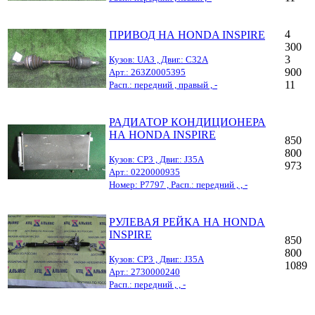
4
ПРИВОД НА HONDA INSPIRE
300
3
Кузов: UA3 , Двиг.: C32A
900
Арт.: 263Z0005395
11
Расп.: передний , правый , -
РАДИАТОР КОНДИЦИОНЕРА
НА HONDA INSPIRE
850
800
Кузов: CP3 , Двиг.: J35A
973
Арт.: 0220000935
Номер: Р7797 , Расп.: передний , , -
РУЛЕВАЯ РЕЙКА НА HONDA
INSPIRE
850
800
Кузов: CP3 , Двиг.: J35A
1089
Арт.: 2730000240
Расп.: передний , , -