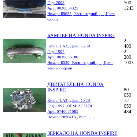
500
Год: 2008
1243
Арт.: 0030054325
Номер: Б9635 , Расп.: задний , , - , Цвет:
синий
БАМПЕР НА HONDA INSPIRE
2
400
Кузов: UA2 , Двиг.: G25A
2
Год: 1997
200
Арт.: 0030055186
1003
Номер: Б539 , Расп.: задний , , - , Цвет:
темный серый
ДВИГАТЕЛЬ НА HONDA
80
INSPIRE
050
72
Кузов: UA3 , Двиг.: C32A
050
Год: 1997 , OEM: ZC5170
484
Арт.: 0740071005
Номер: 2050416 , Расп.: , , -
ЗЕРКАЛО НА HONDA INSPIRE