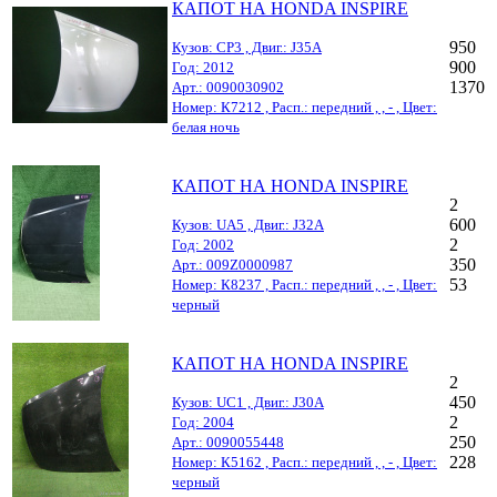
КАПОТ НА HONDA INSPIRE
950
Кузов: CP3 , Двиг.: J35A
900
Год: 2012
1370
Арт.: 0090030902
Номер: К7212 , Расп.: передний , , - , Цвет:
белая ночь
КАПОТ НА HONDA INSPIRE
2
600
Кузов: UA5 , Двиг.: J32A
2
Год: 2002
350
Арт.: 009Z0000987
53
Номер: К8237 , Расп.: передний , , - , Цвет:
черный
КАПОТ НА HONDA INSPIRE
2
450
Кузов: UC1 , Двиг.: J30A
2
Год: 2004
250
Арт.: 0090055448
228
Номер: К5162 , Расп.: передний , , - , Цвет:
черный