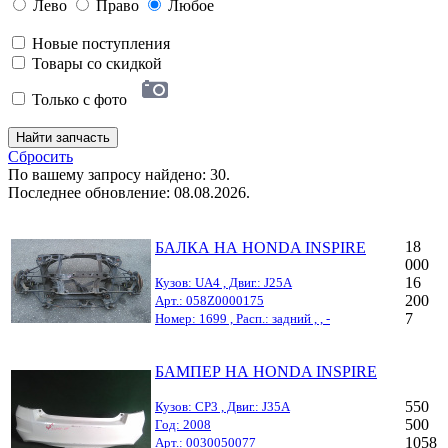
Лево
Право
Любое
Новые поступления
Товары со скидкой
Только с фото
Найти запчасть
Сбросить
По вашему запросу найдено: 30.
Последнее обновление: 08.08.2026.
18
БАЛКА НА HONDA INSPIRE
000
16
Кузов: UA4 , Двиг.: J25A
200
Арт.: 058Z0000175
7
Номер: 1699 , Расп.: задний , , -
БАМПЕР НА HONDA INSPIRE
550
Кузов: CP3 , Двиг.: J35A
500
Год: 2008
1058
Арт.: 0030050077