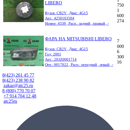
LIBERO
750
1
Кузов: CB2V , Двиг.: 4G15
600
Арт.: 4250103504
274
Номер: 4339 , Расп.: задний , правый , -
ФАРА НА MITSUBISHI LIBERO
7
000
Кузов: CB2V , Двиг.: 4G15
6
Год: 2001
300
Арт.: 293Z0001714
16
Опт.: 0017022 , Расп.: передний , левый , -
8(423) 261 45 77
8(423) 238 90 82
zakaz@atc25.ru
8 (800) 770 70 07
+7 914 704 12 48
atc25ru