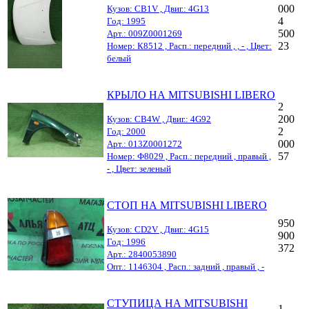
000
Кузов: CB1V , Двиг.: 4G13
4
Год: 1995
500
Арт.: 009Z0001269
23
Номер: К8512 , Расп.: передний , , - , Цвет:
белый
КРЫЛО НА MITSUBISHI LIBERO
2
200
Кузов: CB4W , Двиг.: 4G92
2
Год: 2000
000
Арт.: 013Z0001272
57
Номер: Ф8029 , Расп.: передний , правый ,
- , Цвет: зеленый
СТОП НА MITSUBISHI LIBERO
950
Кузов: CD2V , Двиг.: 4G15
900
Год: 1996
372
Арт.: 2840053890
Опт.: 1146304 , Расп.: задний , правый , -
СТУПИЦА НА MITSUBISHI
1