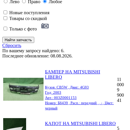
Лево
Право
Любое
Новые поступления
Товары со скидкой
Только с фото
Найти запчасть
Сбросить
По вашему запросу найдено: 6.
Последнее обновление: 08.08.2026.
БАМПЕР НА MITSUBISHI
LIBERO
11
000
Кузов: CB5W , Двиг.: 4G93
9
Год: 2003
900
Арт.: 003Z0001153
41
Номер: Б6439 , Расп.: передний , , - , Цвет:
черный
КАПОТ НА MITSUBISHI LIBERO
5