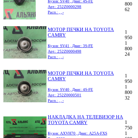
Кузов: SV40 , Двиг.: 4S-FE
800
Арт.: 252Z0000298
62
Расп.: , , -
МОТОР ПЕЧКИ НА TOYOTA
1
CAMRY
950
1
Кузов: SV41 , Двиг.: 3S-FE
800
Арт.: 252Z0000498
24
Расп.: , , -
МОТОР ПЕЧКИ НА TOYOTA
1
CAMRY
950
1
Кузов: SV40 , Двиг.: 4S-FE
800
Арт.: 252Z0000501
32
Расп.: , , -
НАКЛАДКА НА ТЕЛЕВИЗОР НА
1
TOYOTA CAMRY
750
1
Кузов: AXVH70 , Двиг.: A25A-FXS