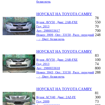
белая ночь
НОУСКАТ НА TOYOTA CAMRY
78
550
Кузов: AVV50 , Двиг.: 2AR-FXE
70
Год: 2013
700
Арт.: 2980033617
248
Номер: 3909 , Опт.: 33150 , Расп.: передний
, , - , Цвет: белая ночь
НОУСКАТ НА TOYOTA CAMRY
83
100
Кузов: AVV50 , Двиг.: 2AR-FXE
74
Год: 2013
800
Арт.: 2980033618
288
Номер: 3943 , Опт.: 33150 , Расп.: передний
, , - , Цвет: белая ночь
НОУСКАТ НА TOYOTA CAMRY
81
300
Кузов: ACV40 , Двиг.: 2AZ-FE
73
Год: 2009