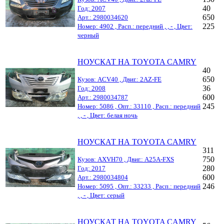
40
Год: 2007
650
Арт.: 2980034620
225
Номер: 4902 , Расп.: передний , , - , Цвет:
черный
НОУСКАТ НА TOYOTA CAMRY
40
650
Кузов: ACV40 , Двиг.: 2AZ-FE
36
Год: 2008
600
Арт.: 2980034787
245
Номер: 5086 , Опт.: 33110 , Расп.: передний
, , - , Цвет: белая ночь
НОУСКАТ НА TOYOTA CAMRY
311
750
Кузов: AXVH70 , Двиг.: A25A-FXS
280
Год: 2017
600
Арт.: 2980034804
246
Номер: 5095 , Опт.: 33233 , Расп.: передний
, , - , Цвет: серый
НОУСКАТ НА TOYOTA CAMRY