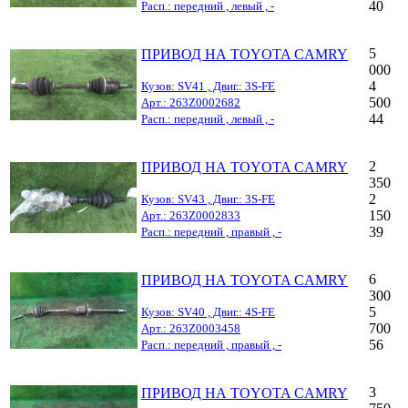
40
Расп.: передний , левый , -
5
ПРИВОД НА TOYOTA CAMRY
000
4
Кузов: SV41 , Двиг.: 3S-FE
500
Арт.: 263Z0002682
44
Расп.: передний , левый , -
2
ПРИВОД НА TOYOTA CAMRY
350
2
Кузов: SV43 , Двиг.: 3S-FE
150
Арт.: 263Z0002833
39
Расп.: передний , правый , -
6
ПРИВОД НА TOYOTA CAMRY
300
5
Кузов: SV40 , Двиг.: 4S-FE
700
Арт.: 263Z0003458
56
Расп.: передний , правый , -
3
ПРИВОД НА TOYOTA CAMRY