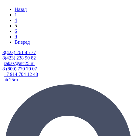
Назад
1
4
5
6
9
Вперед
8(423) 261 45 77
8(423) 238 90 82
zakaz@atc25.ru
8 (800) 770 70 07
+7 914 704 12 48
atc25ru