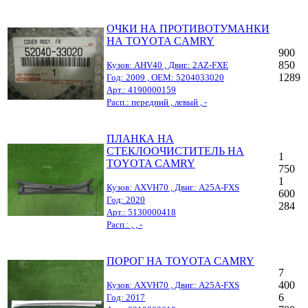
ОЧКИ НА ПРОТИВОТУМАНКИ
НА TOYOTA CAMRY
900
850
Кузов: AHV40 , Двиг.: 2AZ-FXE
1289
Год: 2009 , OEM: 5204033020
Арт.: 4190000159
Расп.: передний , левый , -
ПЛАНКА НА
СТЕКЛООЧИСТИТЕЛЬ НА
1
TOYOTA CAMRY
750
1
Кузов: AXVH70 , Двиг.: A25A-FXS
600
Год: 2020
284
Арт.: 5130000418
Расп.: , , -
ПОРОГ НА TOYOTA CAMRY
7
400
Кузов: AXVH70 , Двиг.: A25A-FXS
6
Год: 2017