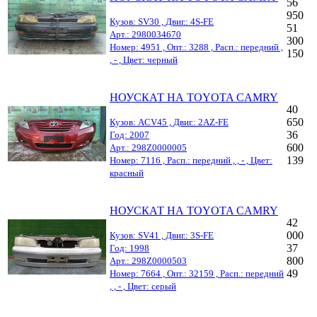
56
950
Кузов: SV30 , Двиг.: 4S-FE
51
Арт.: 2980034670
300
Номер: 4951 , Опт.: 3288 , Расп.: передний ,
150
, - , Цвет: черный
НОУСКАТ НА TOYOTA CAMRY
40
650
Кузов: ACV45 , Двиг.: 2AZ-FE
36
Год: 2007
600
Арт.: 298Z0000005
139
Номер: 7116 , Расп.: передний , , - , Цвет:
красный
НОУСКАТ НА TOYOTA CAMRY
42
000
Кузов: SV41 , Двиг.: 3S-FE
37
Год: 1998
800
Арт.: 298Z0000503
49
Номер: 7664 , Опт.: 32159 , Расп.: передний
, , - , Цвет: серый