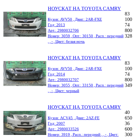
НОУСКАТ НА TOYOTA CAMRY
83
100
Кузов: AVV50 , Двиг.: 2AR-FXE
74
Год: 2013
800
Арт.: 2980032706
328
Номер: 3059 , Опт.: 30150 , Расп.: передний
, , - , Цвет: белая ночь
НОУСКАТ НА TOYOTA CAMRY
83
100
Кузов: AVV50 , Двиг.: 2AR-FXE
74
Год: 2014
800
Арт.: 2980032707
349
Номер: 3055 , Опт.: 33150 , Расп.: передний
, , - , Цвет: черный
НОУСКАТ НА TOYOTA CAMRY
40
650
Кузов: ACV45 , Двиг.: 2AZ-FE
36
Год: 2007
600
Арт.: 2980033526
300
Номер: 3919 , Расп.: передний , , - , Цвет: