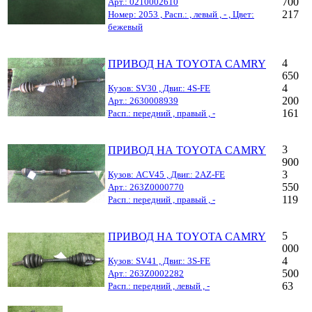
700
Арт.: 0210002610
217
Номер: 2053 , Расп.: , левый , - , Цвет:
бежевый
4
ПРИВОД НА TOYOTA CAMRY
650
4
Кузов: SV30 , Двиг.: 4S-FE
200
Арт.: 2630008939
161
Расп.: передний , правый , -
3
ПРИВОД НА TOYOTA CAMRY
900
3
Кузов: ACV45 , Двиг.: 2AZ-FE
550
Арт.: 263Z0000770
119
Расп.: передний , правый , -
5
ПРИВОД НА TOYOTA CAMRY
000
4
Кузов: SV41 , Двиг.: 3S-FE
500
Арт.: 263Z0002282
63
Расп.: передний , левый , -