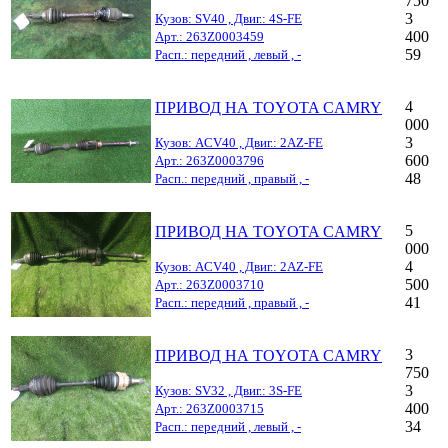
750
3
Кузов: SV40 , Двиг.: 4S-FE
400
Арт.: 263Z0003459
59
Расп.: передний , левый , -
4
ПРИВОД НА TOYOTA CAMRY
000
3
Кузов: ACV40 , Двиг.: 2AZ-FE
600
Арт.: 263Z0003796
48
Расп.: передний , правый , -
5
ПРИВОД НА TOYOTA CAMRY
000
4
Кузов: ACV40 , Двиг.: 2AZ-FE
500
Арт.: 263Z0003710
41
Расп.: передний , правый , -
3
ПРИВОД НА TOYOTA CAMRY
750
3
Кузов: SV32 , Двиг.: 3S-FE
400
Арт.: 263Z0003715
34
Расп.: передний , левый , -