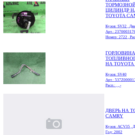
ТОРМОЗНО
ЦИЛИНДР Н
TOYOTA CA
Кузов: SV32 , Дви
Арт.: 237000317
Номер: 2722 , Расп.
ГОРЛОВИН
ТОПЛИВНОГ
НА TOYOTA
Кузов: SV40
Арт.: 537Z00001
Расп.: , , -
ДВЕРЬ НА 
CAMRY
Кузов: ACV35 , Д
Год: 2002