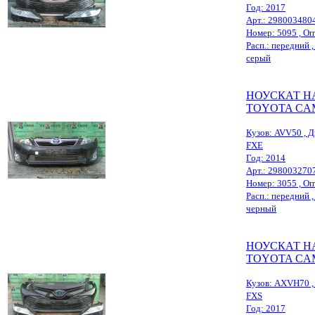
Год: 2017
Арт.: 298003480
Номер: 5095 , Опт
Расп.: передний , ,
серый
НОУСКАТ Н
TOYOTA CA
Кузов: AVV50 , Д
FXE
Год: 2014
Арт.: 298003270
Номер: 3055 , Опт
Расп.: передний , ,
черный
НОУСКАТ Н
TOYOTA CA
Кузов: AXVH70 , 
FXS
Год: 2017