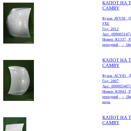
КАПОТ НА 
CAMRY
Кузов: AVV50 , Д
FXE
Год: 2012
Арт.: 009005147
Номер: К1337 , Р
передний , , - , Ц
КАПОТ НА 
CAMRY
Кузов: ACV45 , Д
Год: 2007
Арт.: 009005407
Номер: К3843 , Р
передний , , - , Ц
ночь
КАПОТ НА 
CAMRY