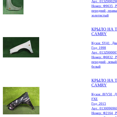
Арт.: 013Z00029
Номер: Ф9635 , Р
передний , правый
золотистый
КРЫЛО НА 
CAMRY
Кузов: SV41 , Дви
Год: 1998
Арт.: 013Z00000
Номер: Ф6832 , Р
передний , левый ,
белый
КРЫЛО НА 
CAMRY
Кузов: AVV50 , Д
FXE
Год: 2015
Арт.: 013009696
Номер: Ф2164 , Р