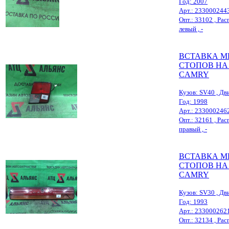
Год: 2007
Арт.: 233000244
Опт.: 33102 , Расп
левый , -
ВСТАВКА М
СТОПОВ НА
CAMRY
Кузов: SV40 , Дви
Год: 1998
Арт.: 233000246
Опт.: 32161 , Расп
правый , -
ВСТАВКА М
СТОПОВ НА
CAMRY
Кузов: SV30 , Дви
Год: 1993
Арт.: 233000262
Опт.: 32134 , Расп.