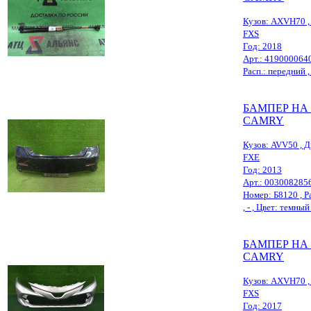
Кузов: AXVH70 , 
FXS
Год: 2018
Арт.: 419000064
Расп.: передний , 
БАМПЕР НА
CAMRY
Кузов: AVV50 , Д
FXE
Год: 2013
Арт.: 003008285
Номер: Б8120 , Ра
, - , Цвет: темны
БАМПЕР НА
CAMRY
Кузов: AXVH70 , 
FXS
Год: 2017