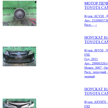
МОТОР ПЕЧ
TOYOTA CA
Кузов: ACV30 , Д
Арт.: 252000573
Расп.: , , -
НОУСКАТ Н
TOYOTA CA
Кузов: AVV50 , Д
FXE
Год: 2011
Арт.: 298003261
Номер: 3007 , Опт
Расп.: передний , ,
черный
НОУСКАТ Н
TOYOTA CA
Кузов: AXVH70 , 
FXS