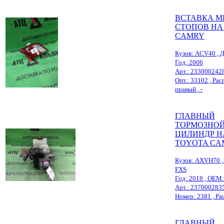
ВСТАВКА М
СТОПОВ НА
CAMRY
Кузов: ACV40 , Д
Год: 2006
Арт.: 233000242
Опт.: 33102 , Расп
правый , -
ГЛАВНЫЙ
ТОРМОЗНО
ЦИЛИНДР Н
TOYOTA CA
Кузов: AXVH70 , 
FXS
Год: 2018 , OEM
Арт.: 237000283
Номер: 2381 , Расп.
ГЛАВНЫЙ