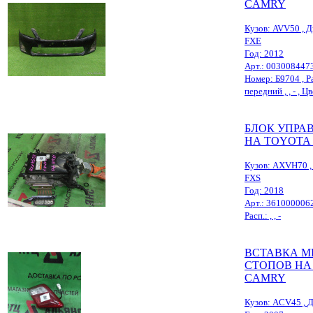
CAMRY
Кузов: AVV50 , Д
FXE
Год: 2012
Арт.: 003008447
Номер: Б9704 , Ра
передний , , - , 
БЛОК УПРА
НА TOYOTA
Кузов: AXVH70 , 
FXS
Год: 2018
Арт.: 361000006
Расп.: , , -
ВСТАВКА М
СТОПОВ НА
CAMRY
Кузов: ACV45 , Д