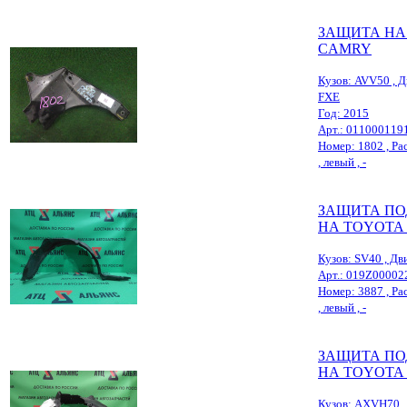
ЗАЩИТА НА
CAMRY
Кузов: AVV50 , Д
FXE
Год: 2015
Арт.: 011000119
Номер: 1802 , Ра
, левый , -
ЗАЩИТА ПО
НА TOYOTA
Кузов: SV40 , Дви
Арт.: 019Z00002
Номер: 3887 , Ра
, левый , -
ЗАЩИТА ПО
НА TOYOTA
Кузов: AXVH70 , 