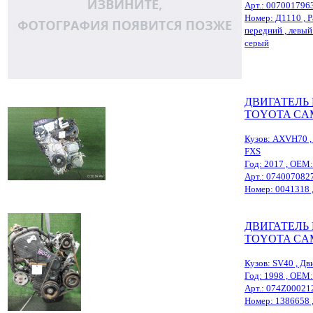
Арт.: 007001796
Номер: Д1110 , Р
передний , левый ,
серый
ДВИГАТЕЛЬ
TOYOTA CA
Кузов: AXVH70 , 
FXS
Год: 2017 , OEM
Арт.: 074007082
Номер: 0041318 , Р
ДВИГАТЕЛЬ
TOYOTA CA
Кузов: SV40 , Дви
Год: 1998 , OEM
Арт.: 074Z00021
Номер: 1386658 , Р