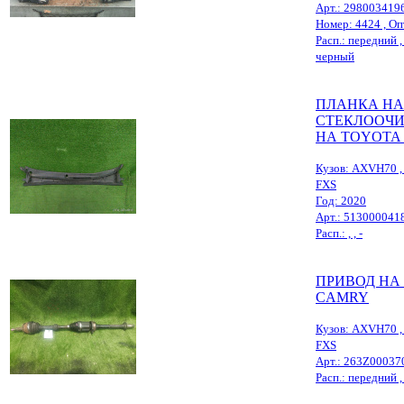
Арт.: 298003419
Номер: 4424 , Опт
Расп.: передний , ,
черный
ПЛАНКА НА
СТЕКЛООЧИ
НА TOYOTA
Кузов: AXVH70 , 
FXS
Год: 2020
Арт.: 513000041
Расп.: , , -
ПРИВОД НА
CAMRY
Кузов: AXVH70 , 
FXS
Арт.: 263Z00037
Расп.: передний ,