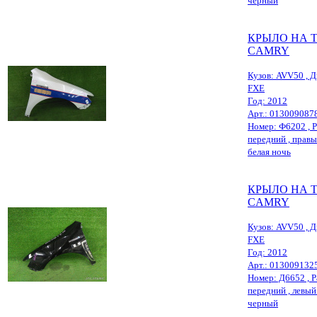
черный
КРЫЛО НА 
CAMRY
Кузов: AVV50 , Д
FXE
Год: 2012
Арт.: 013009087
Номер: Ф6202 , Р
передний , правый
белая ночь
КРЫЛО НА 
CAMRY
Кузов: AVV50 , Д
FXE
Год: 2012
Арт.: 013009132
Номер: Д6652 , Р
передний , левый ,
черный