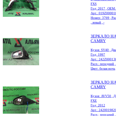
FXS
Год: 2017 , OEM
Арт.: 019Z00001
Номер: 3769 , Ра
, левый , -
ЗЕРКАЛО Н
CAMRY
Кузов: SV40 , Дви
Год: 1997
Арт.: 242Z00013
Расп.: передний , 
Цвет: белая ночь
ЗЕРКАЛО Н
CAMRY
Кузов: AVV50 , Д
FXE
Год: 2012
Арт.: 242001982
Расп.: передний , 