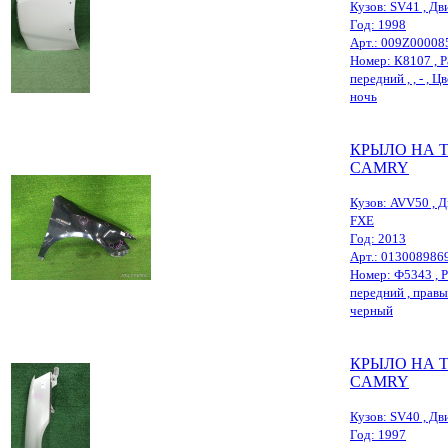
Кузов: SV41 , Дви
Год: 1998
Арт.: 009Z00008
Номер: К8107 , Р
передний , , - , Ц
ночь
КРЫЛО НА 
CAMRY
Кузов: AVV50 , Д
FXE
Год: 2013
Арт.: 013008986
Номер: Ф5343 , Р
передний , правый
черный
КРЫЛО НА 
CAMRY
Кузов: SV40 , Дви
Год: 1997