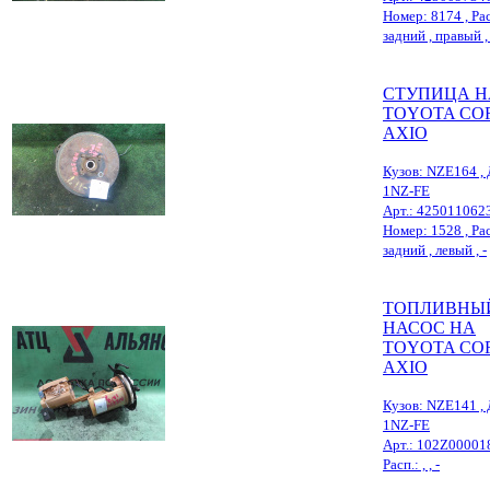
Номер: 8174 , Рас
задний , правый , 
СТУПИЦА Н
TOYOTA CO
AXIO
Кузов: NZE164 , 
1NZ-FE
Арт.: 425011062
Номер: 1528 , Рас
задний , левый , -
ТОПЛИВНЫ
НАСОС НА
TOYOTA CO
AXIO
Кузов: NZE141 , 
1NZ-FE
Арт.: 102Z00001
Расп.: , , -