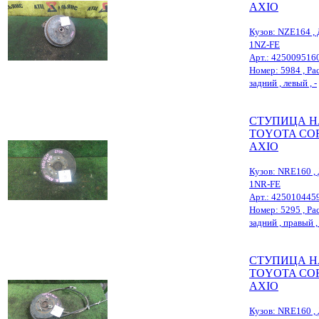
AXIO
Кузов: NZE164 , 
1NZ-FE
Арт.: 425009516
Номер: 5984 , Рас
задний , левый , -
СТУПИЦА Н
TOYOTA CO
AXIO
Кузов: NRE160 , 
1NR-FE
Арт.: 425010445
Номер: 5295 , Рас
задний , правый , 
СТУПИЦА Н
TOYOTA CO
AXIO
Кузов: NRE160 , 