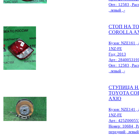
Опт.: 12583 , Рас
, левый , -
СТОП НА T
COROLLA A
Кузов: NZE161 , 
1NZ-FE
Год: 2013
Арт.: 284005319
Опт.: 12583 , Рас
, левый , -
СТУПИЦА Н
TOYOTA CO
AXIO
Кузов: NZE141 , 
1NZ-FE
Арт.: 425Z00055
Номер: 10684 , Ра
передний , левый 