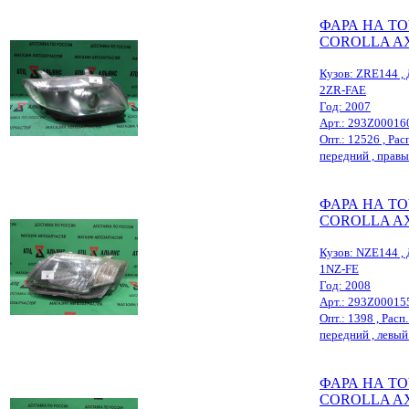
ФАРА НА T
COROLLA A
Кузов: ZRE144 , 
2ZR-FAE
Год: 2007
Арт.: 293Z00016
Опт.: 12526 , Расп
передний , правый
ФАРА НА T
COROLLA A
Кузов: NZE144 , 
1NZ-FE
Год: 2008
Арт.: 293Z00015
Опт.: 1398 , Расп.
передний , левый 
ФАРА НА T
COROLLA A