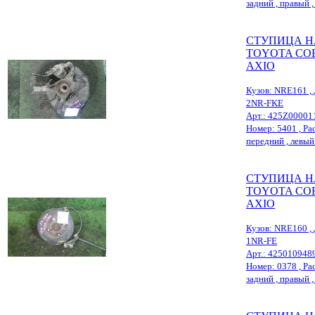
задний , правый , 
СТУПИЦА Н
TOYOTA CO
AXIO
Кузов: NRE161 , 
2NR-FKE
Арт.: 425Z00001
Номер: 5401 , Рас
передний , левый 
СТУПИЦА Н
TOYOTA CO
AXIO
Кузов: NRE160 , 
1NR-FE
Арт.: 425010948
Номер: 0378 , Рас
задний , правый , 