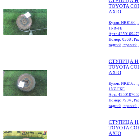
СТУПИЦА Н
TOYOTA CO
AXIO
Кузов: NRE160 , 
1NR-FE
Арт.: 425010947
Номер: 0368 , Рас
задний , правый , 
СТУПИЦА Н
TOYOTA CO
AXIO
Кузов: NKE165 , 
1NZ-FXE
Арт.: 425010705
Номер: 7934 , Рас
задний , правый , 
СТУПИЦА Н
TOYOTA CO
AXIO