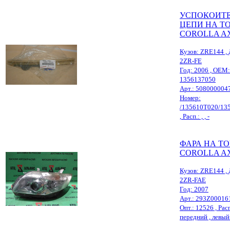
УСПОКОИТ
ЦЕПИ НА T
COROLLA A
Кузов: ZRE144 , 
2ZR-FE
Год: 2006 , OEM:
1356137050
Арт.: 508000004
Номер:
/135610T020/13
, Расп.: , , -
ФАРА НА T
COROLLA A
Кузов: ZRE144 , 
2ZR-FAE
Год: 2007
Арт.: 293Z00016
Опт.: 12526 , Расп
передний , левый 