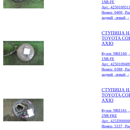
1NR-FE
Арт.: 425010951
Номер: 0400 , Рас
задний , левый , -
СТУПИЦА Н
TOYOTA CO
AXIO
Кузов: NRE160 , 
1NR-FE
Арт.: 425010949
Номер: 0388 , Рас
задний , левый , -
СТУПИЦА Н
TOYOTA CO
AXIO
Кузов: NRE161 , 
2NR-FKE
Арт.: 425Z00000
Номер: 5337 , Рас