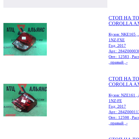
СТОП НА T
COROLLA A
Кузов: NKE165 , 
1NZ-FXE
Год: 2017
Арт.: 284Z00003
Опт.: 12583 , Рас
, правый , -
СТОП НА T
COROLLA A
Кузов: NZE161 , 
1NZ-FE
Год: 2017
Арт.: 284Z00011
Опт.: 12598 , Рас
, правый , -