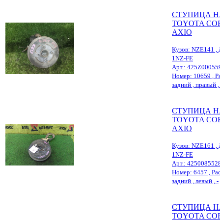
СТУПИЦА Н
TOYOTA CO
AXIO
Кузов: NZE141 , 
1NZ-FE
Арт.: 425Z00055
Номер: 10659 , Ра
задний , правый , 
СТУПИЦА Н
TOYOTA CO
AXIO
Кузов: NZE161 , 
1NZ-FE
Арт.: 425008552
Номер: 6457 , Рас
задний , левый , -
СТУПИЦА Н
TOYOTA CO