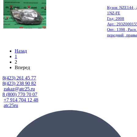
Кузов: NZE144 , 
1NZ-FE
Год: 2008
Арт.: 293Z00015
Опт.: 1398 , Расп.
передний , правый
Назад
1
2
Вперед
8(423) 261 45 77
8(423) 238 90 82
zakaz@atc25.ru
8 (800) 770 70 07
+7 914 704 12 48
atc25ru