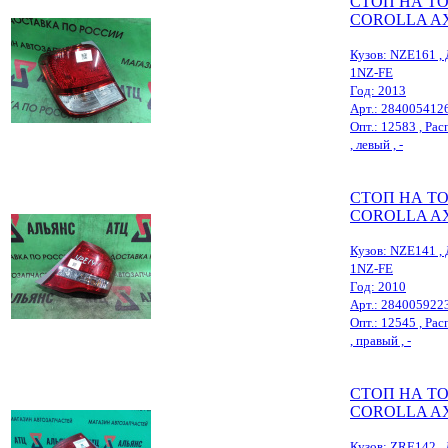
СТОП НА T
COROLLA A
Кузов: NZE161 , 
1NZ-FE
Год: 2013
Арт.: 284005412
Опт.: 12583 , Рас
, левый , -
СТОП НА T
COROLLA A
Кузов: NZE141 , 
1NZ-FE
Год: 2010
Арт.: 284005922
Опт.: 12545 , Рас
, правый , -
СТОП НА T
COROLLA A
Кузов: ZRE142 , 