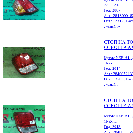
2ZR-FAE
Год: 2007
Арт.: 284Z00018
Опт.: 12512 , Рас
, левый , -
СТОП НА T
COROLLA A
Кузов: NZE161 , 
1NZ-FE
Год: 2014
Арт.: 284005213
Опт.: 12583 , Рас
, левый , -
СТОП НА T
COROLLA A
Кузов: NZE161 , 
1NZ-FE
Год: 2013
Арт.: 284005332