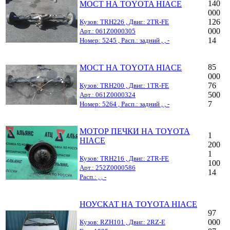
140
МОСТ НА TOYOTA HIACE
000
126
Кузов: TRH226 , Двиг.: 2TR-FE
000
Арт.: 061Z0000305
14
Номер: 5245 , Расп.: задний , , -
85
МОСТ НА TOYOTA HIACE
000
76
Кузов: TRH200 , Двиг.: 1TR-FE
500
Арт.: 061Z0000324
7
Номер: 5264 , Расп.: задний , , -
МОТОР ПЕЧКИ НА TOYOTA
1
HIACE
200
1
Кузов: TRH216 , Двиг.: 2TR-FE
100
Арт.: 252Z0000586
14
Расп.: , , -
НОУСКАТ НА TOYOTA HIACE
97
000
Кузов: RZH101 , Двиг.: 2RZ-E