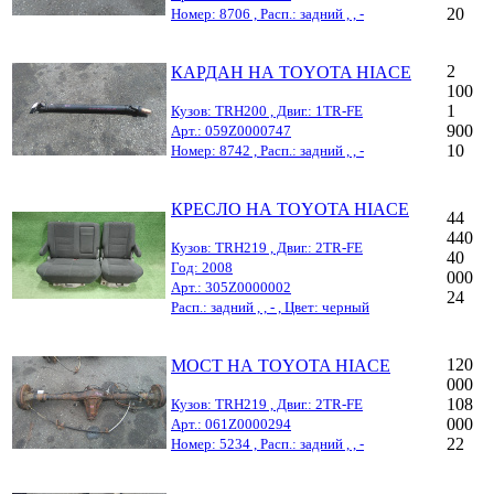
20
Номер: 8706 , Расп.: задний , , -
2
КАРДАН НА TOYOTA HIACE
100
1
Кузов: TRH200 , Двиг.: 1TR-FE
900
Арт.: 059Z0000747
10
Номер: 8742 , Расп.: задний , , -
КРЕСЛО НА TOYOTA HIACE
44
440
Кузов: TRH219 , Двиг.: 2TR-FE
40
Год: 2008
000
Арт.: 305Z0000002
24
Расп.: задний , , - , Цвет: черный
120
МОСТ НА TOYOTA HIACE
000
108
Кузов: TRH219 , Двиг.: 2TR-FE
000
Арт.: 061Z0000294
22
Номер: 5234 , Расп.: задний , , -