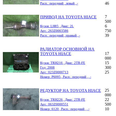
46
Расп.: передний , левый , -
7
ПРИВОД НА TOYOTA HIACE
500
6
Кузов: LH85 , Двиг.: 2L
750
Арт.: 263Z0003586
39
Расп.: передний , правый , -
РАДИАТОР ОСНОВНОЙ НА
17
TOYOTA HIACE
000
15
Кузов: TRH216 , Двиг.: 2TR-FE
300
Год: 2008
25
Арт.: 023Z0000713
Номер: Р6095 , Расп.: передний , , -
25
РЕДУКТОР НА TOYOTA HIACE
000
22
Кузов: TRH226 , Двиг.: 2TR-FE
500
Арт.: 063Z0000551
10
Номер: 6120 , Расп.: передний , , -