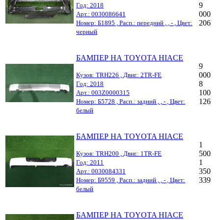
9
Год: 2018
000
Арт.: 0030086641
206
Номер: Б1895 , Расп.: передний , , - , Цвет:
черный
БАМПЕР НА TOYOTA HIACE
9
000
Кузов: TRH226 , Двиг.: 2TR-FE
8
Год: 2018
100
Арт.: 003Z0000315
126
Номер: Б5728 , Расп.: задний , , - , Цвет:
белый
БАМПЕР НА TOYOTA HIACE
1
500
Кузов: TRH200 , Двиг.: 1TR-FE
1
Год: 2011
350
Арт.: 0030084331
339
Номер: Б9559 , Расп.: задний , , - , Цвет:
белый
БАМПЕР НА TOYOTA HIACE