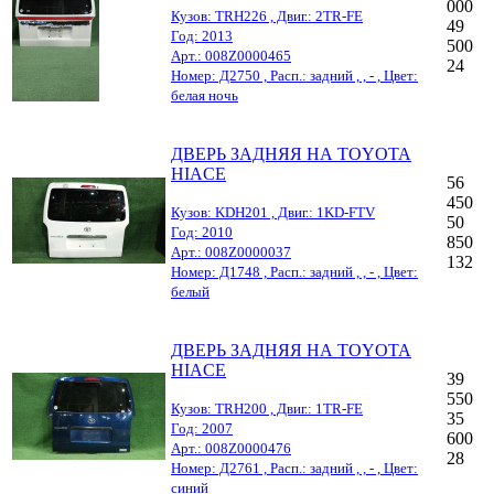
000
Кузов: TRH226 , Двиг.: 2TR-FE
49
Год: 2013
500
Арт.: 008Z0000465
24
Номер: Д2750 , Расп.: задний , , - , Цвет:
белая ночь
ДВЕРЬ ЗАДНЯЯ НА TOYOTA
HIACE
56
450
Кузов: KDH201 , Двиг.: 1KD-FTV
50
Год: 2010
850
Арт.: 008Z0000037
132
Номер: Д1748 , Расп.: задний , , - , Цвет:
белый
ДВЕРЬ ЗАДНЯЯ НА TOYOTA
HIACE
39
550
Кузов: TRH200 , Двиг.: 1TR-FE
35
Год: 2007
600
Арт.: 008Z0000476
28
Номер: Д2761 , Расп.: задний , , - , Цвет:
синий