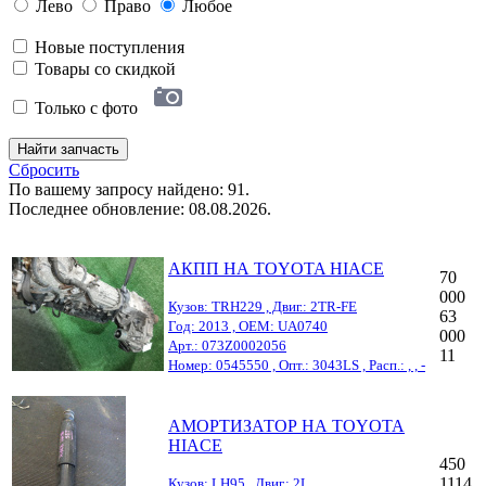
Лево
Право
Любое
Новые поступления
Товары со скидкой
Только с фото
Найти запчасть
Сбросить
По вашему запросу найдено: 91.
Последнее обновление: 08.08.2026.
АКПП НА TOYOTA HIACE
70
000
Кузов: TRH229 , Двиг.: 2TR-FE
63
Год: 2013 , OEM: UA0740
000
Арт.: 073Z0002056
11
Номер: 0545550 , Опт.: 3043LS , Расп.: , , -
АМОРТИЗАТОР НА TOYOTA
HIACE
450
1114
Кузов: LH95 , Двиг.: 2L