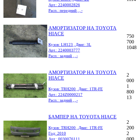
Арт.: 2240002826
Расп.: передний , , -
АМОРТИЗАТОР НА TOYOTA
HIACE
750
700
Кузов: LH123 , Двиг.: 3L
1048
Арт.: 2240003777
Расп.: задний , , -
АМОРТИЗАТОР НА TOYOTA
2
HIACE
000
1
Кузов: TRH200 , Двиг.: 1TR-FE
800
Арт.: 224Z0000217
13
Расп.: задний , , -
БАМПЕР НА TOYOTA HIACE
2
200
Кузов: TRH200 , Двиг.: 1TR-FE
2
Год: 2010
000
Арт.: 0030076111