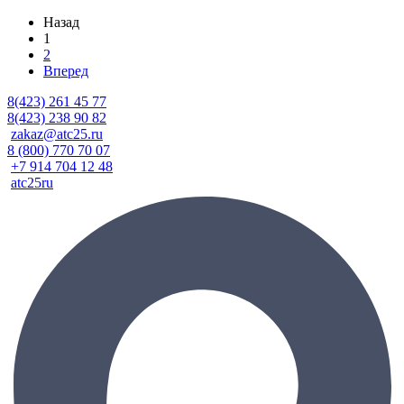
Назад
1
2
Вперед
8(423) 261 45 77
8(423) 238 90 82
zakaz@atc25.ru
8 (800) 770 70 07
+7 914 704 12 48
atc25ru