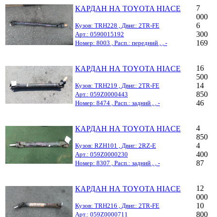
7
КАРДАН НА TOYOTA HIACE
000
6
Кузов: TRH228 , Двиг.: 2TR-FE
300
Арт.: 0590015192
169
Номер: 8003 , Расп.: передний , , -
16
КАРДАН НА TOYOTA HIACE
500
14
Кузов: TRH219 , Двиг.: 2TR-FE
850
Арт.: 059Z0000443
46
Номер: 8474 , Расп.: задний , , -
4
КАРДАН НА TOYOTA HIACE
850
4
Кузов: RZH101 , Двиг.: 2RZ-E
400
Арт.: 059Z0000230
87
Номер: 8307 , Расп.: задний , , -
12
КАРДАН НА TOYOTA HIACE
000
10
Кузов: TRH216 , Двиг.: 2TR-FE
800
Арт.: 059Z0000711