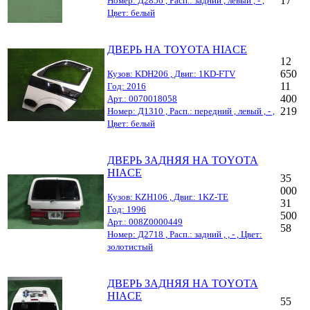
17
Номер: Д2856 , Расп.: задний , левый , - ,
Цвет: белый
ДВЕРЬ НА TOYOTA HIACE
12
650
Кузов: KDH206 , Двиг.: 1KD-FTV
11
Год: 2016
400
Арт.: 0070018058
219
Номер: Д1310 , Расп.: передний , левый , - ,
Цвет: белый
ДВЕРЬ ЗАДНЯЯ НА TOYOTA
HIACE
35
000
Кузов: KZH106 , Двиг.: 1KZ-TE
31
Год: 1996
500
Арт.: 008Z0000449
58
Номер: Д2718 , Расп.: задний , , - , Цвет:
золотистый
ДВЕРЬ ЗАДНЯЯ НА TOYOTA
HIACE
55