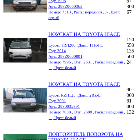
87
Год: 1995
300
Арт.: 298Z0000363
67
Номер: 7513 , Расп.: передний , , - , Цвет:
серый
НОУСКАТ НА TOYOTA HIACE
150
550
Кузов: TRH200 , Двиг.: 1TR-FE
135
Год: 2014
500
Арт.: 298Z0000801
24
Номер: 7995 , Опт.: 2631 , Расп.: передний ,
, - , Цвет: белый
НОУСКАТ НА TOYOTA HIACE
90
000
Кузов: RZH125 , Двиг.: 2RZ-E
81
Год: 2001
000
Арт.: 2980035891
132
Номер: 7038 , Опт.: 2689 , Расп.: передний ,
, - , Цвет: белый
ПОВТОРИТЕЛЬ ПОВОРОТА НА
TOYOTA HIACE