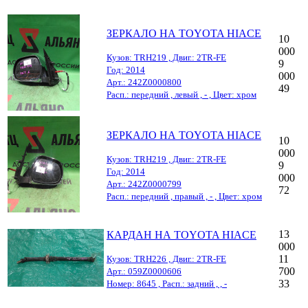
ЗЕРКАЛО НА TOYOTA HIACE
10
000
Кузов: TRH219 , Двиг.: 2TR-FE
9
Год: 2014
000
Арт.: 242Z0000800
49
Расп.: передний , левый , - , Цвет: хром
ЗЕРКАЛО НА TOYOTA HIACE
10
000
Кузов: TRH219 , Двиг.: 2TR-FE
9
Год: 2014
000
Арт.: 242Z0000799
72
Расп.: передний , правый , - , Цвет: хром
13
КАРДАН НА TOYOTA HIACE
000
11
Кузов: TRH226 , Двиг.: 2TR-FE
700
Арт.: 059Z0000606
33
Номер: 8645 , Расп.: задний , , -