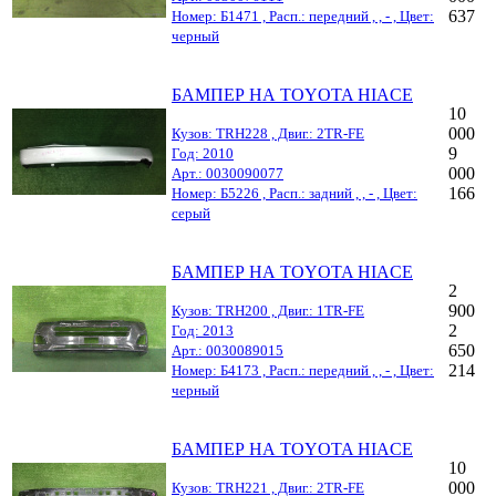
637
Номер: Б1471 , Расп.: передний , , - , Цвет:
черный
БАМПЕР НА TOYOTA HIACE
10
000
Кузов: TRH228 , Двиг.: 2TR-FE
9
Год: 2010
000
Арт.: 0030090077
166
Номер: Б5226 , Расп.: задний , , - , Цвет:
серый
БАМПЕР НА TOYOTA HIACE
2
900
Кузов: TRH200 , Двиг.: 1TR-FE
2
Год: 2013
650
Арт.: 0030089015
214
Номер: Б4173 , Расп.: передний , , - , Цвет:
черный
БАМПЕР НА TOYOTA HIACE
10
000
Кузов: TRH221 , Двиг.: 2TR-FE