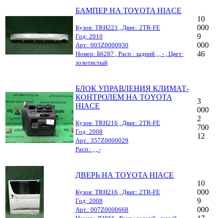
БАМПЕР НА TOYOTA HIACE
10
000
Кузов: TRH223 , Двиг.: 2TR-FE
9
Год: 2010
000
Арт.: 003Z0000930
46
Номер: Б6287 , Расп.: задний , , - , Цвет:
золотистый
БЛОК УПРАВЛЕНИЯ КЛИМАТ-
КОНТРОЛЕМ НА TOYOTA
3
HIACE
000
2
Кузов: TRH216 , Двиг.: 2TR-FE
700
Год: 2008
12
Арт.: 357Z0000029
Расп.: , , -
ДВЕРЬ НА TOYOTA HIACE
10
000
Кузов: TRH216 , Двиг.: 2TR-FE
9
Год: 2008
000
Арт.: 007Z0000668