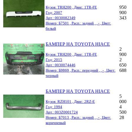
950
Кузов: TRH200 , Двиг.: 1TR-FE
900
Год: 2007
343
Арт.: 0030082349
Номер: Б7501 , Расп.: задний , , - , Цвет:
белый
БАМПЕР НА TOYOTA HIACE
2
900
Кузов: TRH200 , Двиг.: 1TR-FE
2
Год: 2015
650
Арт.: 0030074446
688
Номер: Б9869 , Расп.: передний , , - , Цвет:
черный
БАМПЕР НА TOYOTA HIACE
5
000
Кузов: RZH101 , Двиг.: 2RZ-E
4
Год: 1994
500
Арт.: 003Z0001724
28
Номер: Б7013 , Расп.: задний , , - , Цвет:
коричневый