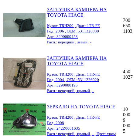
ЗАГЛУШКА БАМПЕРА НА
TOYOTA HIACE
700
650
Кузов: TRH200 , Двиг.: 1TR-FE
1103
Год: 2006 , OEM: 5311326030
Арт.: 3290000458
Расп.: передний , левый , -
ЗАГЛУШКА БАМПЕРА НА
TOYOTA HIACE
450
Кузов: TRH200 , Двиг.: 1TR-FE
1027
Год: 2004 , OEM: 5311226020
Арт.: 3290000195
Расп.: передний , правый , -
ЗЕРКАЛО НА TOYOTA HIACE
10
000
Кузов: TRH200 , Двиг.: 1TR-FE
9
Год: 2008
000
Арт.: 242Z0001635
5
Расп.: передний , правый , - , Цвет: хром