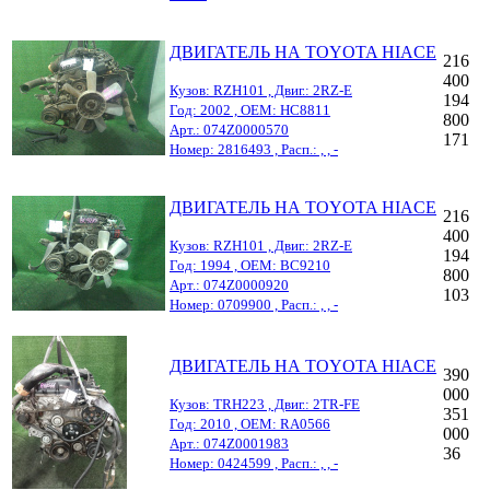
ДВИГАТЕЛЬ НА TOYOTA HIACE
216
400
Кузов: RZH101 , Двиг.: 2RZ-E
194
Год: 2002 , OEM: HC8811
800
Арт.: 074Z0000570
171
Номер: 2816493 , Расп.: , , -
ДВИГАТЕЛЬ НА TOYOTA HIACE
216
400
Кузов: RZH101 , Двиг.: 2RZ-E
194
Год: 1994 , OEM: BC9210
800
Арт.: 074Z0000920
103
Номер: 0709900 , Расп.: , , -
ДВИГАТЕЛЬ НА TOYOTA HIACE
390
000
Кузов: TRH223 , Двиг.: 2TR-FE
351
Год: 2010 , OEM: RA0566
000
Арт.: 074Z0001983
36
Номер: 0424599 , Расп.: , , -