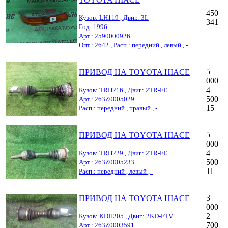
450
Кузов: LH119 , Двиг.: 3L
341
Год: 1996
Арт.: 2590000926
Опт.: 2642 , Расп.: передний , левый , -
5
ПРИВОД НА TOYOTA HIACE
000
4
Кузов: TRH216 , Двиг.: 2TR-FE
500
Арт.: 263Z0005029
15
Расп.: передний , правый , -
5
ПРИВОД НА TOYOTA HIACE
000
4
Кузов: TRH229 , Двиг.: 2TR-FE
500
Арт.: 263Z0005233
11
Расп.: передний , левый , -
3
ПРИВОД НА TOYOTA HIACE
000
2
Кузов: KDH205 , Двиг.: 2KD-FTV
700
Арт.: 263Z0003591