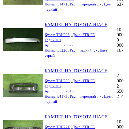
637
Номер: Б1471 , Расп.: передний , , - , Цвет:
черный
БАМПЕР НА TOYOTA HIACE
10
000
Кузов: TRH228 , Двиг.: 2TR-FE
9
Год: 2010
000
Арт.: 0030090077
167
Номер: Б5226 , Расп.: задний , , - , Цвет:
серый
БАМПЕР НА TOYOTA HIACE
2
900
Кузов: TRH200 , Двиг.: 1TR-FE
2
Год: 2013
650
Арт.: 0030089015
214
Номер: Б4173 , Расп.: передний , , - , Цвет:
черный
БАМПЕР НА TOYOTA HIACE
10
000
Кузов: TRH221 , Двиг.: 2TR-FE