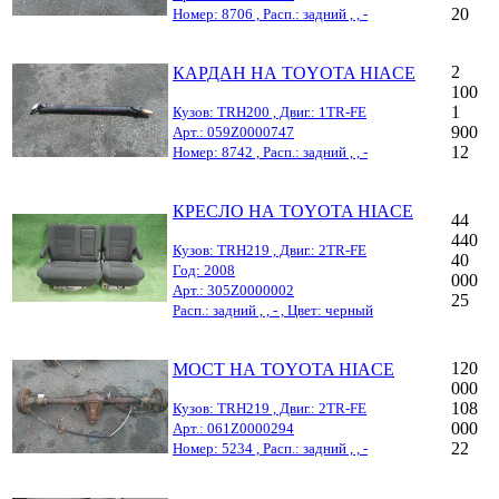
20
Номер: 8706 , Расп.: задний , , -
2
КАРДАН НА TOYOTA HIACE
100
1
Кузов: TRH200 , Двиг.: 1TR-FE
900
Арт.: 059Z0000747
12
Номер: 8742 , Расп.: задний , , -
КРЕСЛО НА TOYOTA HIACE
44
440
Кузов: TRH219 , Двиг.: 2TR-FE
40
Год: 2008
000
Арт.: 305Z0000002
25
Расп.: задний , , - , Цвет: черный
120
МОСТ НА TOYOTA HIACE
000
108
Кузов: TRH219 , Двиг.: 2TR-FE
000
Арт.: 061Z0000294
22
Номер: 5234 , Расп.: задний , , -