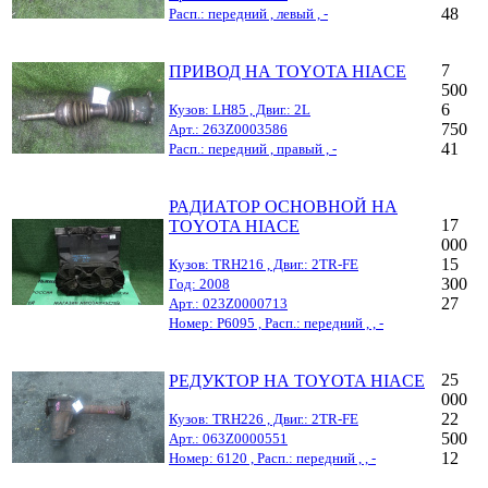
48
Расп.: передний , левый , -
7
ПРИВОД НА TOYOTA HIACE
500
6
Кузов: LH85 , Двиг.: 2L
750
Арт.: 263Z0003586
41
Расп.: передний , правый , -
РАДИАТОР ОСНОВНОЙ НА
17
TOYOTA HIACE
000
15
Кузов: TRH216 , Двиг.: 2TR-FE
300
Год: 2008
27
Арт.: 023Z0000713
Номер: Р6095 , Расп.: передний , , -
25
РЕДУКТОР НА TOYOTA HIACE
000
22
Кузов: TRH226 , Двиг.: 2TR-FE
500
Арт.: 063Z0000551
12
Номер: 6120 , Расп.: передний , , -