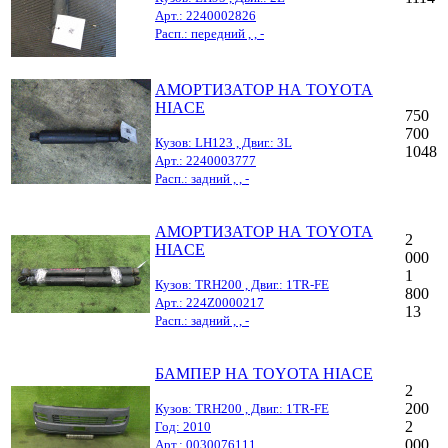
Арт.: 2240002826
Расп.: передний , , -
АМОРТИЗАТОР НА TOYOTA
HIACE
750
700
Кузов: LH123 , Двиг.: 3L
1048
Арт.: 2240003777
Расп.: задний , , -
АМОРТИЗАТОР НА TOYOTA
2
HIACE
000
1
Кузов: TRH200 , Двиг.: 1TR-FE
800
Арт.: 224Z0000217
13
Расп.: задний , , -
БАМПЕР НА TOYOTA HIACE
2
200
Кузов: TRH200 , Двиг.: 1TR-FE
2
Год: 2010
000
Арт.: 0030076111