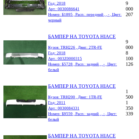
9
Год: 2018
000
Арт.: 0030086641
207
Номер: Б1895 , Расп.: передний , , - , Цвет:
черный
БАМПЕР НА TOYOTA HIACE
9
000
Кузов: TRH226 , Двиг.: 2TR-FE
8
Год: 2018
100
Арт.: 003Z0000315
126
Номер: Б5728 , Расп.: задний , , - , Цвет:
белый
БАМПЕР НА TOYOTA HIACE
1
500
Кузов: TRH200 , Двиг.: 1TR-FE
1
Год: 2011
350
Арт.: 0030084331
339
Номер: Б9559 , Расп.: задний , , - , Цвет:
белый
БАМПЕР НА TOYOTA HIACE