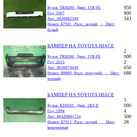
950
Кузов: TRH200 , Двиг.: 1TR-FE
900
Год: 2007
343
Арт.: 0030082349
Номер: Б7501 , Расп.: задний , , - , Цвет:
белый
БАМПЕР НА TOYOTA HIACE
2
900
Кузов: TRH200 , Двиг.: 1TR-FE
2
Год: 2015
650
Арт.: 0030074446
688
Номер: Б9869 , Расп.: передний , , - , Цвет:
черный
БАМПЕР НА TOYOTA HIACE
5
000
Кузов: RZH101 , Двиг.: 2RZ-E
4
Год: 1994
500
Арт.: 003Z0001724
28
Номер: Б7013 , Расп.: задний , , - , Цвет:
коричневый