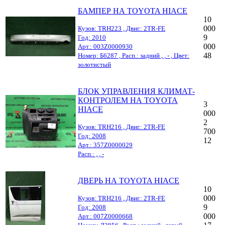
БАМПЕР НА TOYOTA HIACE
10
000
Кузов: TRH223 , Двиг.: 2TR-FE
9
Год: 2010
000
Арт.: 003Z0000930
48
Номер: Б6287 , Расп.: задний , , - , Цвет:
золотистый
БЛОК УПРАВЛЕНИЯ КЛИМАТ-
КОНТРОЛЕМ НА TOYOTA
3
HIACE
000
2
Кузов: TRH216 , Двиг.: 2TR-FE
700
Год: 2008
12
Арт.: 357Z0000029
Расп.: , , -
ДВЕРЬ НА TOYOTA HIACE
10
000
Кузов: TRH216 , Двиг.: 2TR-FE
9
Год: 2008
000
Арт.: 007Z0000668