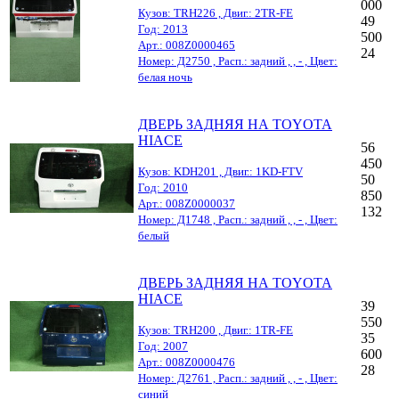
000
Кузов: TRH226 , Двиг.: 2TR-FE
49
Год: 2013
500
Арт.: 008Z0000465
24
Номер: Д2750 , Расп.: задний , , - , Цвет:
белая ночь
ДВЕРЬ ЗАДНЯЯ НА TOYOTA
HIACE
56
450
Кузов: KDH201 , Двиг.: 1KD-FTV
50
Год: 2010
850
Арт.: 008Z0000037
132
Номер: Д1748 , Расп.: задний , , - , Цвет:
белый
ДВЕРЬ ЗАДНЯЯ НА TOYOTA
HIACE
39
550
Кузов: TRH200 , Двиг.: 1TR-FE
35
Год: 2007
600
Арт.: 008Z0000476
28
Номер: Д2761 , Расп.: задний , , - , Цвет:
синий