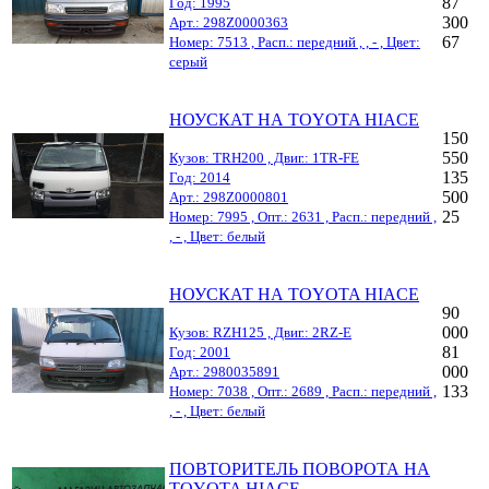
87
Год: 1995
300
Арт.: 298Z0000363
67
Номер: 7513 , Расп.: передний , , - , Цвет:
серый
НОУСКАТ НА TOYOTA HIACE
150
550
Кузов: TRH200 , Двиг.: 1TR-FE
135
Год: 2014
500
Арт.: 298Z0000801
25
Номер: 7995 , Опт.: 2631 , Расп.: передний ,
, - , Цвет: белый
НОУСКАТ НА TOYOTA HIACE
90
000
Кузов: RZH125 , Двиг.: 2RZ-E
81
Год: 2001
000
Арт.: 2980035891
133
Номер: 7038 , Опт.: 2689 , Расп.: передний ,
, - , Цвет: белый
ПОВТОРИТЕЛЬ ПОВОРОТА НА
TOYOTA HIACE