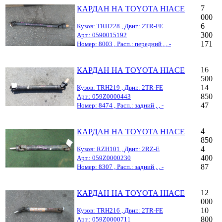
7
КАРДАН НА TOYOTA HIACE
000
6
Кузов: TRH228 , Двиг.: 2TR-FE
300
Арт.: 0590015192
171
Номер: 8003 , Расп.: передний , , -
16
КАРДАН НА TOYOTA HIACE
500
14
Кузов: TRH219 , Двиг.: 2TR-FE
850
Арт.: 059Z0000443
47
Номер: 8474 , Расп.: задний , , -
4
КАРДАН НА TOYOTA HIACE
850
4
Кузов: RZH101 , Двиг.: 2RZ-E
400
Арт.: 059Z0000230
87
Номер: 8307 , Расп.: задний , , -
12
КАРДАН НА TOYOTA HIACE
000
10
Кузов: TRH216 , Двиг.: 2TR-FE
800
Арт.: 059Z0000711