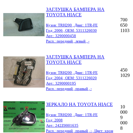
ЗАГЛУШКА БАМПЕРА НА
TOYOTA HIACE
700
650
Кузов: TRH200 , Двиг.: 1TR-FE
1103
Год: 2006 , OEM: 5311326030
Арт.: 3290000458
Расп.: передний , левый , -
ЗАГЛУШКА БАМПЕРА НА
TOYOTA HIACE
450
Кузов: TRH200 , Двиг.: 1TR-FE
1029
Год: 2004 , OEM: 5311226020
Арт.: 3290000195
Расп.: передний , правый , -
ЗЕРКАЛО НА TOYOTA HIACE
10
000
Кузов: TRH200 , Двиг.: 1TR-FE
9
Год: 2008
000
Арт.: 242Z0001635
8
Расп.: передний , правый , - , Цвет: хром