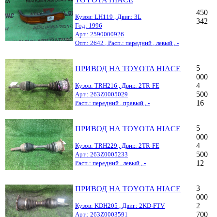
450
Кузов: LH119 , Двиг.: 3L
342
Год: 1996
Арт.: 2590000926
Опт.: 2642 , Расп.: передний , левый , -
5
ПРИВОД НА TOYOTA HIACE
000
4
Кузов: TRH216 , Двиг.: 2TR-FE
500
Арт.: 263Z0005029
16
Расп.: передний , правый , -
5
ПРИВОД НА TOYOTA HIACE
000
4
Кузов: TRH229 , Двиг.: 2TR-FE
500
Арт.: 263Z0005233
12
Расп.: передний , левый , -
3
ПРИВОД НА TOYOTA HIACE
000
2
Кузов: KDH205 , Двиг.: 2KD-FTV
700
Арт.: 263Z0003591