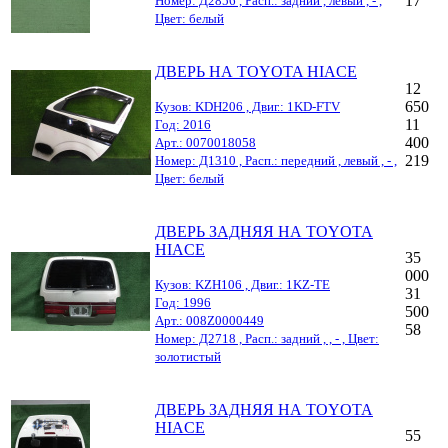
17
Номер: Д2856 , Расп.: задний , левый , - ,
Цвет: белый
ДВЕРЬ НА TOYOTA HIACE
12
650
Кузов: KDH206 , Двиг.: 1KD-FTV
11
Год: 2016
400
Арт.: 0070018058
219
Номер: Д1310 , Расп.: передний , левый , - ,
Цвет: белый
ДВЕРЬ ЗАДНЯЯ НА TOYOTA
HIACE
35
000
Кузов: KZH106 , Двиг.: 1KZ-TE
31
Год: 1996
500
Арт.: 008Z0000449
58
Номер: Д2718 , Расп.: задний , , - , Цвет:
золотистый
ДВЕРЬ ЗАДНЯЯ НА TOYOTA
HIACE
55