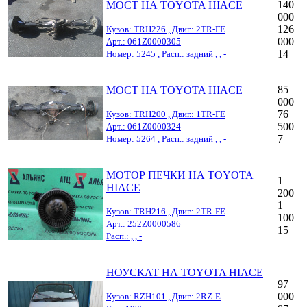
140
МОСТ НА TOYOTA HIACE
000
126
Кузов: TRH226 , Двиг.: 2TR-FE
000
Арт.: 061Z0000305
14
Номер: 5245 , Расп.: задний , , -
85
МОСТ НА TOYOTA HIACE
000
76
Кузов: TRH200 , Двиг.: 1TR-FE
500
Арт.: 061Z0000324
7
Номер: 5264 , Расп.: задний , , -
МОТОР ПЕЧКИ НА TOYOTA
1
HIACE
200
1
Кузов: TRH216 , Двиг.: 2TR-FE
100
Арт.: 252Z0000586
15
Расп.: , , -
НОУСКАТ НА TOYOTA HIACE
97
000
Кузов: RZH101 , Двиг.: 2RZ-E