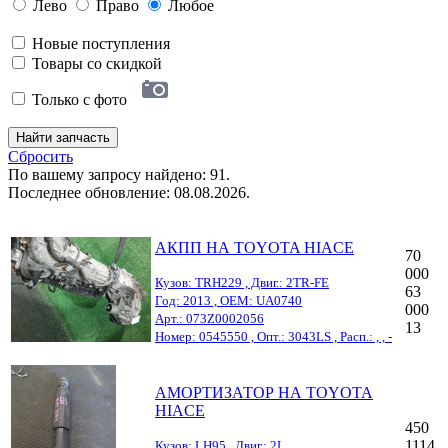
Лево
Право
Любое
Новые поступления
Товары со скидкой
Только с фото
Найти запчасть
Сбросить
По вашему запросу найдено: 91.
Последнее обновление: 08.08.2026.
АКПП НА TOYOTA HIACE
70
000
Кузов: TRH229 , Двиг.: 2TR-FE
63
Год: 2013 , OEM: UA0740
000
Арт.: 073Z0002056
13
Номер: 0545550 , Опт.: 3043LS , Расп.: , , -
АМОРТИЗАТОР НА TOYOTA
HIACE
450
1114
Кузов: LH95 , Двиг.: 2L