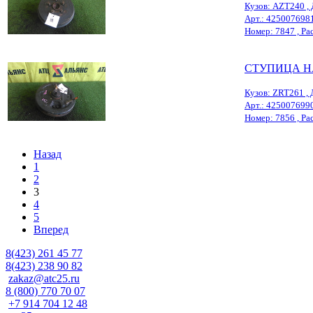
Кузов: AZT240 , 
Арт.: 425007698
Номер: 7847 , Расп
СТУПИЦА Н
Кузов: ZRT261 , 
Арт.: 425007699
Номер: 7856 , Расп
Назад
1
2
3
4
5
Вперед
8(423) 261 45 77
8(423) 238 90 82
zakaz@atc25.ru
8 (800) 770 70 07
+7 914 704 12 48