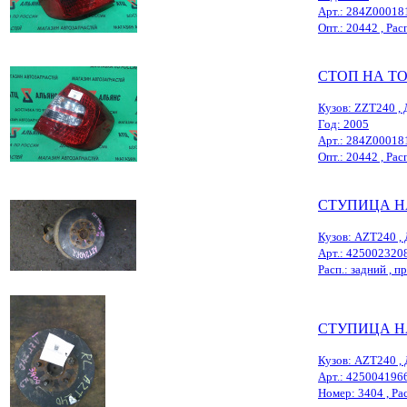
Арт.: 284Z00018
Опт.: 20442 , Расп
СТОП НА T
Кузов: ZZT240 , 
Год: 2005
Арт.: 284Z00018
Опт.: 20442 , Расп
СТУПИЦА Н
Кузов: AZT240 , 
Арт.: 425002320
Расп.: задний , пр
СТУПИЦА Н
Кузов: AZT240 , 
Арт.: 425004196
Номер: 3404 , Расп