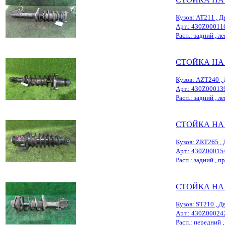
Кузов: AT211 , Д
Арт.: 430Z00011
Расп.: задний , ле
СТОЙКА НА
Кузов: AZT240 , 
Арт.: 430Z00013
Расп.: задний , ле
СТОЙКА НА
Кузов: ZRT265 , 
Арт.: 430Z00015
Расп.: задний , пр
СТОЙКА НА
Кузов: ST210 , Дв
Арт.: 430Z00024
Расп.: передний , 