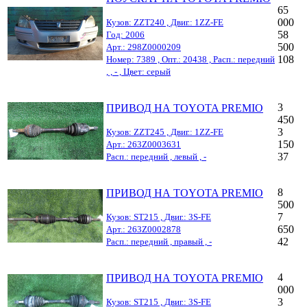
65
000
Кузов: ZZT240 , Двиг.: 1ZZ-FE
58
Год: 2006
500
Арт.: 298Z0000209
108
Номер: 7389 , Опт.: 20438 , Расп.: передний
, , - , Цвет: серый
3
ПРИВОД НА TOYOTA PREMIO
450
3
Кузов: ZZT245 , Двиг.: 1ZZ-FE
150
Арт.: 263Z0003631
37
Расп.: передний , левый , -
8
ПРИВОД НА TOYOTA PREMIO
500
7
Кузов: ST215 , Двиг.: 3S-FE
650
Арт.: 263Z0002878
42
Расп.: передний , правый , -
4
ПРИВОД НА TOYOTA PREMIO
000
3
Кузов: ST215 , Двиг.: 3S-FE