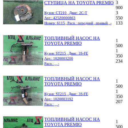
3
СТУПИЦА НА TOYOTA PREMIO
900
3
Кузов: CT210 , Двиг.: 2C-T
550
Арт.: 425Z0000863
133
Номер: 6115 , Расп.: передний , правый , -
ТОПЛИВНЫЙ НАСОС НА
1
TOYOTA PREMIO
500
1
Кузов: ST215 , Двиг.: 3S-FE
350
Арт.: 1020003200
234
Расп.: , , -
ТОПЛИВНЫЙ НАСОС НА
1
TOYOTA PREMIO
500
1
Кузов: ST215 , Двиг.: 3S-FE
350
Арт.: 1020003192
207
Расп.: , , -
ТОПЛИВНЫЙ НАСОС НА
1
TOYOTA PREMIO
500