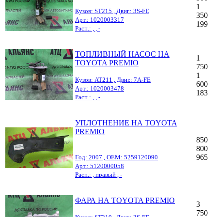
1
Кузов: ST215 , Двиг.: 3S-FE
350
Арт.: 1020003317
199
Расп.: , , -
ТОПЛИВНЫЙ НАСОС НА
1
TOYOTA PREMIO
750
1
Кузов: AT211 , Двиг.: 7A-FE
600
Арт.: 1020003478
183
Расп.: , , -
УПЛОТНЕНИЕ НА TOYOTA
PREMIO
850
800
965
Год: 2007 , OEM: 5259120090
Арт.: 5120000058
Расп.: , правый , -
ФАРА НА TOYOTA PREMIO
3
750