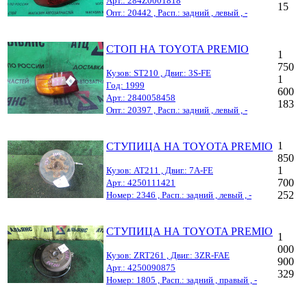
Арт.: 284Z0001818
15
Опт.: 20442 , Расп.: задний , левый , -
СТОП НА TOYOTA PREMIO
1
750
Кузов: ST210 , Двиг.: 3S-FE
1
Год: 1999
600
Арт.: 2840058458
183
Опт.: 20397 , Расп.: задний , левый , -
1
СТУПИЦА НА TOYOTA PREMIO
850
1
Кузов: AT211 , Двиг.: 7A-FE
700
Арт.: 4250111421
252
Номер: 2346 , Расп.: задний , левый , -
СТУПИЦА НА TOYOTA PREMIO
1
000
Кузов: ZRT261 , Двиг.: 3ZR-FAE
900
Арт.: 4250090875
329
Номер: 1805 , Расп.: задний , правый , -