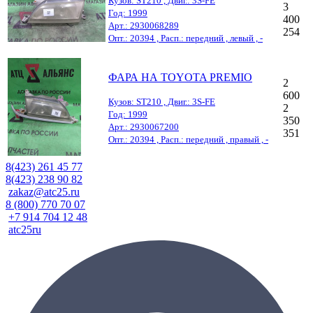
Кузов: ST210 , Двиг.: 3S-FE
3
Год: 1999
400
Арт.: 2930068289
254
Опт.: 20394 , Расп.: передний , левый , -
ФАРА НА TOYOTA PREMIO
2
600
Кузов: ST210 , Двиг.: 3S-FE
2
Год: 1999
350
Арт.: 2930067200
351
Опт.: 20394 , Расп.: передний , правый , -
8(423) 261 45 77
8(423) 238 90 82
zakaz@atc25.ru
8 (800) 770 70 07
+7 914 704 12 48
atc25ru