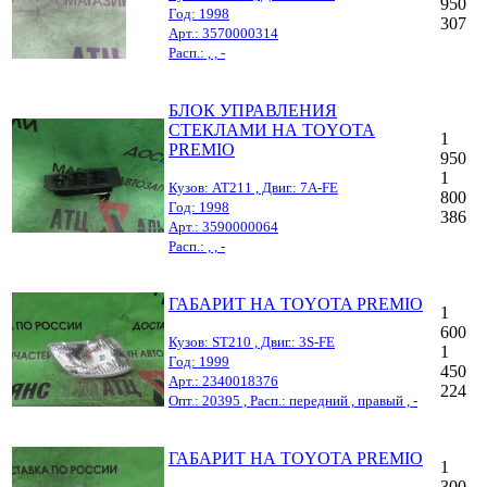
950
Год: 1998
307
Арт.: 3570000314
Расп.: , , -
БЛОК УПРАВЛЕНИЯ
СТЕКЛАМИ НА TOYOTA
1
PREMIO
950
1
Кузов: AT211 , Двиг.: 7A-FE
800
Год: 1998
386
Арт.: 3590000064
Расп.: , , -
ГАБАРИТ НА TOYOTA PREMIO
1
600
Кузов: ST210 , Двиг.: 3S-FE
1
Год: 1999
450
Арт.: 2340018376
224
Опт.: 20395 , Расп.: передний , правый , -
ГАБАРИТ НА TOYOTA PREMIO
1
300