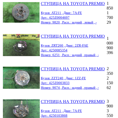
1
СТУПИЦА НА TOYOTA PREMIO
850
1
Кузов: AT211 , Двиг.: 7A-FE
700
Арт.: 425Z0004697
29
Номер: 9820 , Расп.: задний , левый , -
СТУПИЦА НА TOYOTA PREMIO
1
000
Кузов: ZRT260 , Двиг.: 2ZR-FAE
900
Арт.: 4250085354
396
Номер: 6251 , Расп.: задний , правый , -
2
СТУПИЦА НА TOYOTA PREMIO
350
2
Кузов: ZZT240 , Двиг.: 1ZZ-FE
150
Арт.: 425Z0003833
62
Номер: 9074 , Расп.: задний , правый , -
3
СТУПИЦА НА TOYOTA PREMIO
900
3
Кузов: AT211 , Двиг.: 7A-FE
550
Арт.: 4250103868