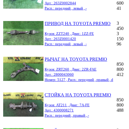
600
Арт.: 263Z0002844
41
Расп.: передний , левый , -
3
ПРИВОД НА TOYOTA PREMIO
450
3
Кузов: ZZT240 , Двиг.: 1ZZ-FE
150
Арт.: 263Z0001420
96
Расп.: передний , левый , -
РЫЧАГ НА TOYOTA PREMIO
850
800
Кузов: ZRT260 , Двиг.: 2ZR-FAE
412
Арт.: 2800043060
Номер: 5127 , Расп.: передний , правый , d
СТОЙКА НА TOYOTA PREMIO
850
800
Кузов: AT211 , Двиг.: 7A-FE
488
Арт.: 4300008271
Расп.: передний , правый , -