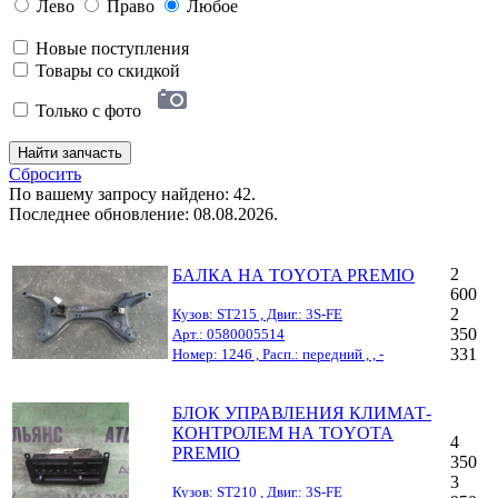
Лево
Право
Любое
Новые поступления
Товары со скидкой
Только с фото
Найти запчасть
Сбросить
По вашему запросу найдено: 42.
Последнее обновление: 08.08.2026.
2
БАЛКА НА TOYOTA PREMIO
600
2
Кузов: ST215 , Двиг.: 3S-FE
350
Арт.: 0580005514
331
Номер: 1246 , Расп.: передний , , -
БЛОК УПРАВЛЕНИЯ КЛИМАТ-
КОНТРОЛЕМ НА TOYOTA
4
PREMIO
350
3
Кузов: ST210 , Двиг.: 3S-FE