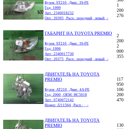
Кузов: ST210 , Двиг.: 3S-FE
1
Год: 1999
200
Арт.: 2340018232
276
Опт.: 20395 , Расп.: передний , левый , -
ГАБАРИТ НА TOYOTA PREMIO
2
200
Кузов: ST210 , Двиг.: 3S-FE
2
Год: 1996
000
Арт.: 2340017730
355
Опт.: 20375 , Расп.: передний , левый , -
ДВИГАТЕЛЬ НА TOYOTA
117
PREMIO
950
106
Кузов: AT210 , Двиг.: 4A-FE
200
Год: 2000 , OEM: HC5018
470
Арт.: 0740072142
Номер: J211564 , Расп.: , , -
ДВИГАТЕЛЬ НА TOYOTA
130
PREMIO