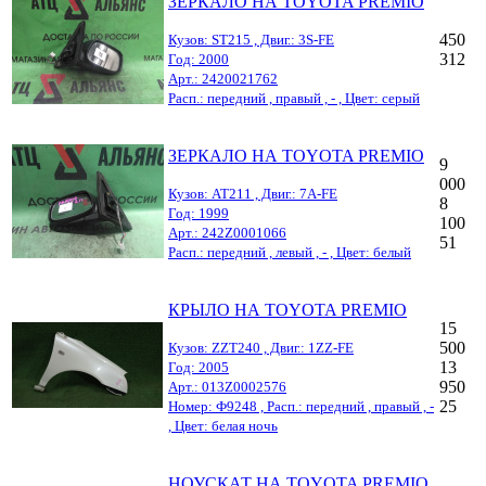
ЗЕРКАЛО НА TOYOTA PREMIO
450
Кузов: ST215 , Двиг.: 3S-FE
312
Год: 2000
Арт.: 2420021762
Расп.: передний , правый , - , Цвет: серый
ЗЕРКАЛО НА TOYOTA PREMIO
9
000
Кузов: AT211 , Двиг.: 7A-FE
8
Год: 1999
100
Арт.: 242Z0001066
51
Расп.: передний , левый , - , Цвет: белый
КРЫЛО НА TOYOTA PREMIO
15
500
Кузов: ZZT240 , Двиг.: 1ZZ-FE
13
Год: 2005
950
Арт.: 013Z0002576
25
Номер: Ф9248 , Расп.: передний , правый , -
, Цвет: белая ночь
НОУСКАТ НА TOYOTA PREMIO