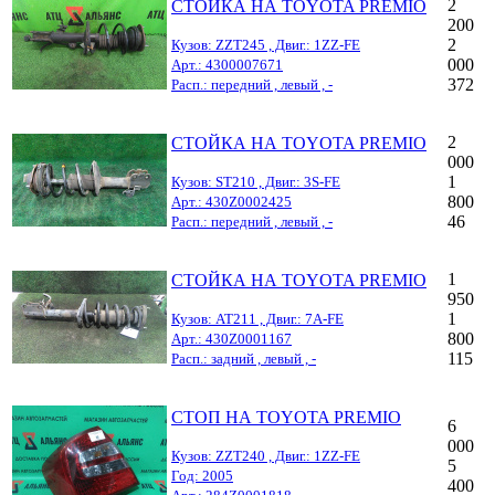
2
СТОЙКА НА TOYOTA PREMIO
200
2
Кузов: ZZT245 , Двиг.: 1ZZ-FE
000
Арт.: 4300007671
372
Расп.: передний , левый , -
2
СТОЙКА НА TOYOTA PREMIO
000
1
Кузов: ST210 , Двиг.: 3S-FE
800
Арт.: 430Z0002425
46
Расп.: передний , левый , -
1
СТОЙКА НА TOYOTA PREMIO
950
1
Кузов: AT211 , Двиг.: 7A-FE
800
Арт.: 430Z0001167
115
Расп.: задний , левый , -
СТОП НА TOYOTA PREMIO
6
000
Кузов: ZZT240 , Двиг.: 1ZZ-FE
5
Год: 2005
400