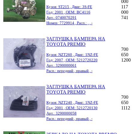
000
117
Кузов: ST215 , Двиг.: 3S-FE
000
Год: 2001 , OEM: BC4116
741
Арт.: 0740070291
Номер: 7729914 , Расп.: , , -
ЗАГЛУШКА БАМПЕРА НА
TOYOTA PREMIO
700
650
Кузов: NZT260 , Двиг.: 1NZ-FE
1200
Год: 2007 , OEM: 5212720220
Арт.: 3290000061
Расп.: передний , правый , -
ЗАГЛУШКА БАМПЕРА НА
TOYOTA PREMIO
700
650
Кузов: NZT240 , Двиг.: 1NZ-FE
1112
Год: 2001 , OEM: 5212720130
Арт.: 3290000058
Расп.: передний , правый , -