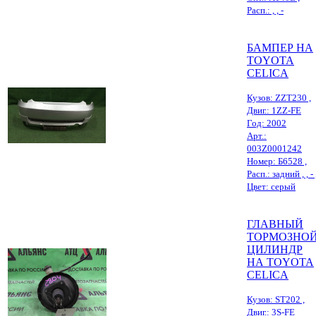
Расп.: , , -
БАМПЕР НА
TOYOTA
CELICA
Кузов: ZZT230 ,
Двиг.: 1ZZ-FE
Год: 2002
Арт.:
003Z0001242
Номер: Б6528 ,
Расп.: задний , , - 
Цвет: серый
ГЛАВНЫЙ
ТОРМОЗНО
ЦИЛИНДР
НА TOYOTA
CELICA
Кузов: ST202 ,
Двиг.: 3S-FE