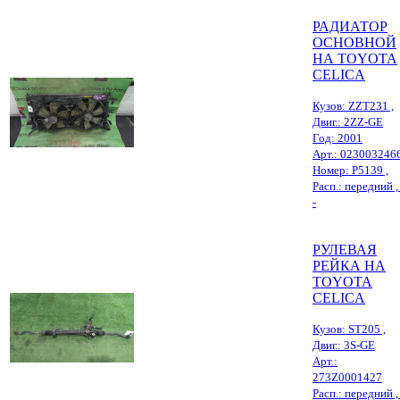
РАДИАТОР
ОСНОВНОЙ
НА TOYOTA
CELICA
Кузов: ZZT231 ,
Двиг.: 2ZZ-GE
Год: 2001
Арт.: 023003246
Номер: Р5139 ,
Расп.: передний , 
-
РУЛЕВАЯ
РЕЙКА НА
TOYOTA
CELICA
Кузов: ST205 ,
Двиг.: 3S-GE
Арт.:
273Z0001427
Расп.: передний , 