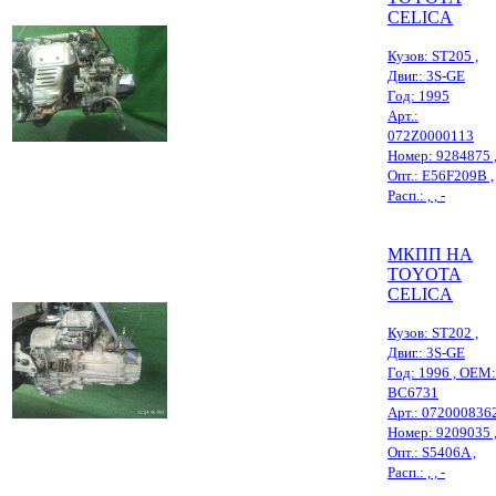
CELICA
Кузов: ST205 ,
Двиг.: 3S-GE
Год: 1995
Арт.:
072Z0000113
Номер: 9284875 
Опт.: E56F209B ,
Расп.: , , -
МКПП НА
TOYOTA
CELICA
Кузов: ST202 ,
Двиг.: 3S-GE
Год: 1996 , OEM:
BC6731
Арт.: 072000836
Номер: 9209035 
Опт.: S5406A ,
Расп.: , , -