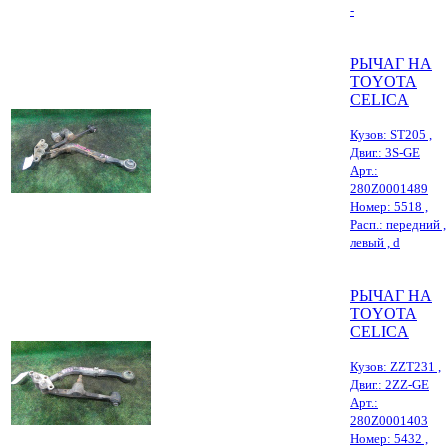
-
РЫЧАГ НА
TOYOTA
CELICA
Кузов: ST205 ,
Двиг.: 3S-GE
Арт.:
280Z0001489
Номер: 5518 ,
Расп.: передний ,
левый , d
РЫЧАГ НА
TOYOTA
CELICA
Кузов: ZZT231 ,
Двиг.: 2ZZ-GE
Арт.:
280Z0001403
Номер: 5432 ,