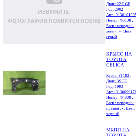
Двиг.: 2ZZ-GE
Год: 2002
Арт.: 013010109
Номер: Ф6138 ,
Расп.: передний ,
левый , - , Цвет:
серый
КРЫЛО НА
TOYOTA
CELICA
Кузов: ST182 ,
Двиг.: 3S-FE
Год: 1993
Арт.: 013009917
Номер: Ф4338 ,
Расп.: передний ,
правый , - , Цвет:
черный
МКПП НА
TOYOTA