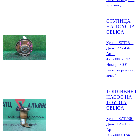
правый , -
СТУПИЦА
НА TOYOTA
CELICA
Кузов: ZZT231 ,
Двиг.: 2ZZ-GE
Арт.:
425Z0002842
Номер: 8091 ,
Расп.: передний ,
левый , -
ТОПЛИВНЫ
НАСОС НА
TOYOTA
CELICA
Кузов: ZZT230 ,
Двиг.: 1ZZ-FE
Арт.:
102Z0000154