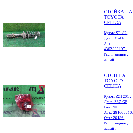
СТОЙКА НА
TOYOTA
CELICA
Кузов: ST182 ,
Двиг.: 3S-FE
Арт.:
430Z0001971
Расп.: задний ,
левый , -
СТОП НА
TOYOTA
CELICA
Кузов: ZZT231 ,
Двиг.: 2ZZ-GE
Год: 2003
Арт.: 284005916
Опт.: 20436 ,
Расп.: задний ,
левый , -