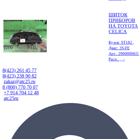
ЩИТОК
ПРИБОРОВ
НА TOYOTA
CELICA
Кузов: ST182 ,
Двиг.: 3S-FE
Арт.: 296000063
Расп.: , , -
8(423) 261 45 77
8(423) 238 90 82
zakaz@atc25.ru
8 (800) 770 70 07
+7 914 704 12 48
atc25ru