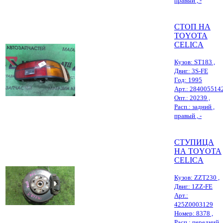
правый , -
СТОП НА
TOYOTA
CELICA
Кузов: ST183 ,
Двиг.: 3S-FE
Год: 1995
Арт.: 284005514
Опт.: 20239 ,
Расп.: задний ,
правый , -
СТУПИЦА
НА TOYOTA
CELICA
Кузов: ZZT230 ,
Двиг.: 1ZZ-FE
Арт.:
425Z0003129
Номер: 8378 ,
Расп.: передний ,