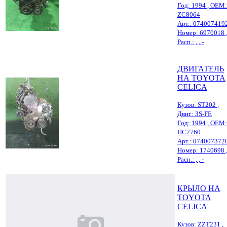
Год: 1994 , OEM:
ZC8064
Арт.: 074007419
Номер: 6970018 
Расп.: , , -
ДВИГАТЕЛЬ
НА TOYOTA
CELICA
Кузов: ST202 ,
Двиг.: 3S-FE
Год: 1994 , OEM:
HC7760
Арт.: 074007372
Номер: 1740698 
Расп.: , , -
КРЫЛО НА
TOYOTA
CELICA
Кузов: ZZT231 ,