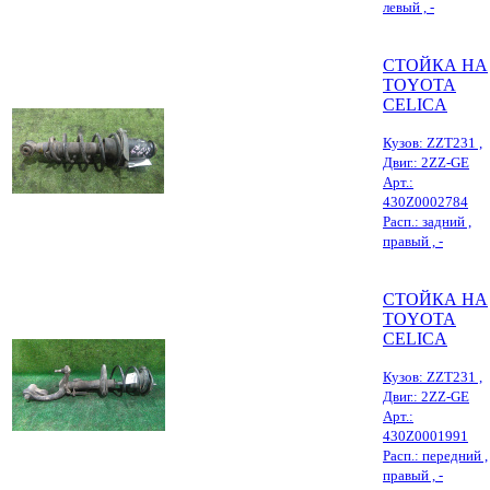
левый , -
СТОЙКА НА
TOYOTA
CELICA
Кузов: ZZT231 ,
Двиг.: 2ZZ-GE
Арт.:
430Z0002784
Расп.: задний ,
правый , -
СТОЙКА НА
TOYOTA
CELICA
Кузов: ZZT231 ,
Двиг.: 2ZZ-GE
Арт.:
430Z0001991
Расп.: передний ,
правый , -