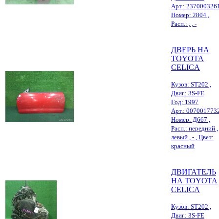
Арт.: 237000326
Номер: 2804 ,
Расп.: , , -
ДВЕРЬ НА
TOYOTA
CELICA
Кузов: ST202 ,
Двиг.: 3S-FE
Год: 1997
Арт.: 007001773
Номер: Д667 ,
Расп.: передний ,
левый , - , Цвет:
красный
ДВИГАТЕЛЬ
НА TOYOTA
CELICA
Кузов: ST202 ,
Двиг.: 3S-FE