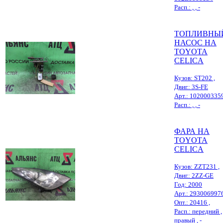
Расп.: , , -
ТОПЛИВНЫ
НАСОС НА
TOYOTA
CELICA
Кузов: ST202 ,
Двиг.: 3S-FE
Арт.: 102000335
Расп.: , , -
ФАРА НА
TOYOTA
CELICA
Кузов: ZZT231 ,
Двиг.: 2ZZ-GE
Год: 2000
Арт.: 293006997
Опт.: 20416 ,
Расп.: передний ,
правый , -