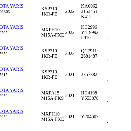
OTA YARIS
KA0062
KSP210
2022
3153451
001363
1KR-FE
K412
-
OTA YARIS
KC2996
MXPH10
2022
Y419992
0795
M15A-FXE
P910
-
OTA YARIS
KSP210
QC7911
2022
5659
1KR-FE
2681487
-
OTA YARIS
KSP210
2021
3357882
5315
1KR-FE
-
OTA YARIS
MXPA15
HC4198
2021
2052
M15A-FKS
Y553878
-
OTA YARIS
MXPH10
2021
Y204607
2053
M15A-FXE
-