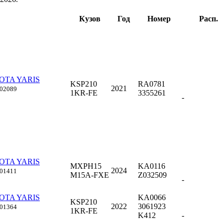
Кузов
Год
Номер
Расп.
OTA YARIS
KSP210
RA0781
2021
002089
1KR-FE
3355261
-
OTA YARIS
MXPH15
KA0116
2024
001411
M15A-FXE
Z032509
-
OTA YARIS
KA0066
KSP210
2022
3061923
001364
1KR-FE
K412
-