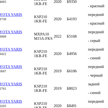
2020
Б9350
4085
1KR-FE
- красный
OYOTA YARIS
передний
KSP210
2020
Б4193
8730
1KR-FE
- красный
OYOTA YARIS
передний
MXPA10
2022
Б5168
9009
M15A-FKS
- серый
OYOTA YARIS
передний
KSP210
2020
Б4956
9422
1KR-FE
- синий
OYOTA YARIS
передний
KSP210
2019
Б6106
0697
1KR-FE
- черный
OYOTA YARIS
задний
KSP210
2019
Б8023
2761
1KR-FE
- синий
OYOTA YARIS
передний
KSP210
2020
Б8491
3265
1KR-FE