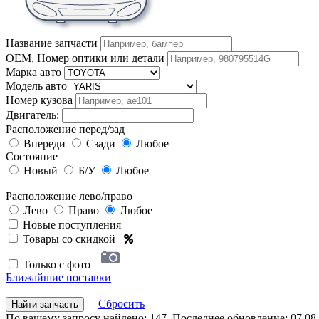
Название запчасти
OEM, Номер оптики или детали
Марка авто
Модель авто
Номер кузова
Двигатель:
Расположение перед/зад
Впереди
Сзади
Любое
Состояние
Новый
Б/У
Любое
Расположение лево/право
Лево
Право
Любое
Новые поступления
Товары со скидкой
Только с фото
Ближайшие поставки
Сбросить
Найти запчасть
По вашему запросу найдено: 147. Последнее обновление: 07.08.