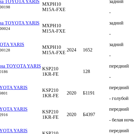
 на TOYOTA YARIS
задний
MXPH10
000198
M15A-FXE
-
 на TOYOTA YARIS
задний
MXPH10
000024
M15A-FXE
-
YOTA YARIS
задний
MXPH10
2024
1652
000128
M15A-FXE
-
с на TOYOTA YARIS
передний
KSP210
128
0186
1KR-FE
-
OYOTA YARIS
передний
KSP210
2020
Б1191
9801
1KR-FE
- голубой
OYOTA YARIS
передний
KSP210
2020
Б4397
2916
1KR-FE
- белая ночь
OYOTA YARIS
передний
KSP210