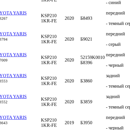
- синий
OYOTA YARIS
передний
KSP210
2020
Б8493
3267
1KR-FE
- темный с
OYOTA YARIS
передний
KSP210
2020
Б9021
3794
1KR-FE
- серый
OYOTA YARIS
передний
KSP210
52159K0010
2020
7009
1KR-FE
Б8396
- черный
OYOTA YARIS
задний
KSP210
2020
Б3860
8553
1KR-FE
- темный с
OYOTA YARIS
задний
KSP210
2020
Б3859
8552
1KR-FE
- темный с
OYOTA YARIS
передний
KSP210
2019
Б3950
8643
1KR-FE
- черный