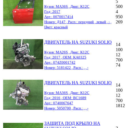
5
500
Кузов: MA36S , Двиг.: K12C
4
Год: 2017
950
Арт.: 0070017414
269
Номер: Д147 , Расп.: передний , левый , - ,
Цвет: красный
ДВИГАТЕЛЬ НА SUZUKI SOLIO
14
100
Кузов: MA26S , Двиг.: K12C
12
Год: 2017 , OEM: KA0325
700
Арт.: 074Z0001742
74
Номер: 5181422 , Расп.: , , -
ДВИГАТЕЛЬ НА SUZUKI SOLIO
14
100
Кузов: MA36S , Двиг.: K12C
12
Год: 2016 , OEM: BC1689
700
Арт.: 0740067647
1812
Номер: 5050700 , Расп.: , , -
ЗАЩИТА ПОД КРЫЛО НА