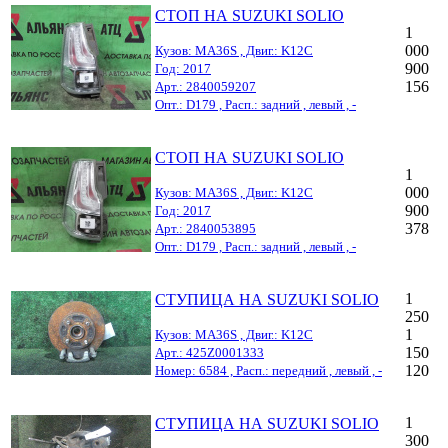
СТОП НА SUZUKI SOLIO
1
000
Кузов: MA36S , Двиг.: K12C
900
Год: 2017
156
Арт.: 2840059207
Опт.: D179 , Расп.: задний , левый , -
СТОП НА SUZUKI SOLIO
1
000
Кузов: MA36S , Двиг.: K12C
900
Год: 2017
378
Арт.: 2840053895
Опт.: D179 , Расп.: задний , левый , -
1
СТУПИЦА НА SUZUKI SOLIO
250
1
Кузов: MA36S , Двиг.: K12C
150
Арт.: 425Z0001333
120
Номер: 6584 , Расп.: передний , левый , -
1
СТУПИЦА НА SUZUKI SOLIO
300