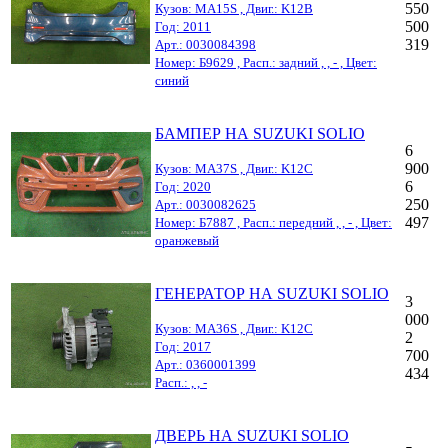
550
Кузов: MA15S , Двиг.: K12B
500
Год: 2011
319
Арт.: 0030084398
Номер: Б9629 , Расп.: задний , , - , Цвет:
синий
БАМПЕР НА SUZUKI SOLIO
6
900
Кузов: MA37S , Двиг.: K12C
6
Год: 2020
250
Арт.: 0030082625
497
Номер: Б7887 , Расп.: передний , , - , Цвет:
оранжевый
ГЕНЕРАТОР НА SUZUKI SOLIO
3
000
Кузов: MA36S , Двиг.: K12C
2
Год: 2017
700
Арт.: 0360001399
434
Расп.: , , -
ДВЕРЬ НА SUZUKI SOLIO