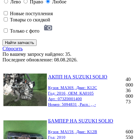
Лево
Право
Любое
Новые поступления
Товары со скидкой
Только с фото
Найти запчасть
Сбросить
По вашему запросу найдено: 35.
Последнее обновление: 08.08.2026.
АКПП НА SUZUKI SOLIO
40
000
Кузов: MA36S , Двиг.: K12C
36
Год: 2016 , OEM: KA0105
000
Арт.: 073Z0001400
73
Номер: 5094831 , Расп.: , , -
БАМПЕР НА SUZUKI SOLIO
600
Кузов: MA15S , Двиг.: K12B
550
Год: 2010