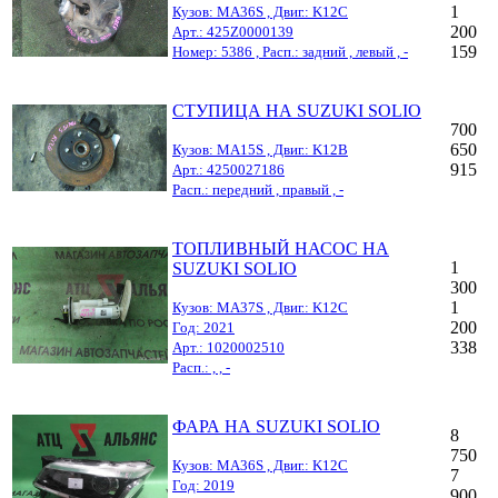
1
Кузов: MA36S , Двиг.: K12C
200
Арт.: 425Z0000139
159
Номер: 5386 , Расп.: задний , левый , -
СТУПИЦА НА SUZUKI SOLIO
700
650
Кузов: MA15S , Двиг.: K12B
915
Арт.: 4250027186
Расп.: передний , правый , -
ТОПЛИВНЫЙ НАСОС НА
1
SUZUKI SOLIO
300
1
Кузов: MA37S , Двиг.: K12C
200
Год: 2021
338
Арт.: 1020002510
Расп.: , , -
ФАРА НА SUZUKI SOLIO
8
750
Кузов: MA36S , Двиг.: K12C
7
Год: 2019
900