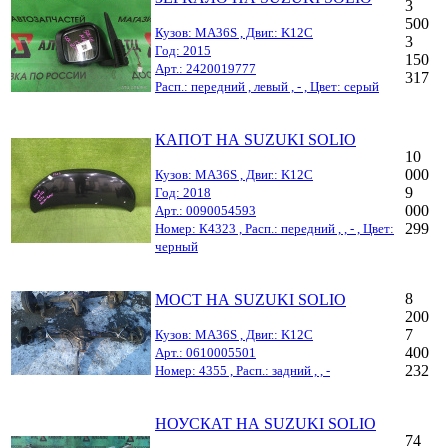
3
500
Кузов: MA36S , Двиг.: K12C
3
Год: 2015
150
Арт.: 2420019777
317
Расп.: передний , левый , - , Цвет: серый
КАПОТ НА SUZUKI SOLIO
10
000
Кузов: MA36S , Двиг.: K12C
9
Год: 2018
000
Арт.: 0090054593
299
Номер: К4323 , Расп.: передний , , - , Цвет:
черный
8
МОСТ НА SUZUKI SOLIO
200
7
Кузов: MA36S , Двиг.: K12C
400
Арт.: 0610005501
232
Номер: 4355 , Расп.: задний , , -
НОУСКАТ НА SUZUKI SOLIO
74