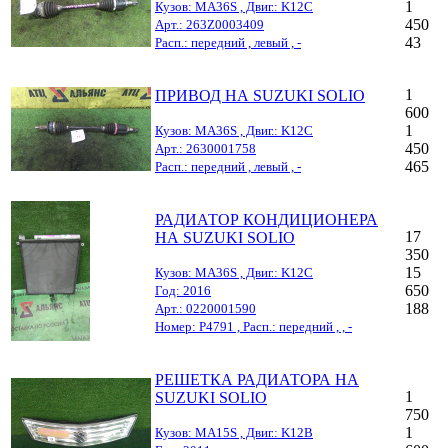
1
Кузов: MA36S , Двиг.: K12C
450
Арт.: 263Z0003409
43
Расп.: передний , левый , -
1
ПРИВОД НА SUZUKI SOLIO
600
1
Кузов: MA36S , Двиг.: K12C
450
Арт.: 2630001758
465
Расп.: передний , левый , -
РАДИАТОР КОНДИЦИОНЕРА
17
НА SUZUKI SOLIO
350
15
Кузов: MA36S , Двиг.: K12C
650
Год: 2016
188
Арт.: 0220001590
Номер: Р4791 , Расп.: передний , , -
РЕШЕТКА РАДИАТОРА НА
1
SUZUKI SOLIO
750
1
Кузов: MA15S , Двиг.: K12B