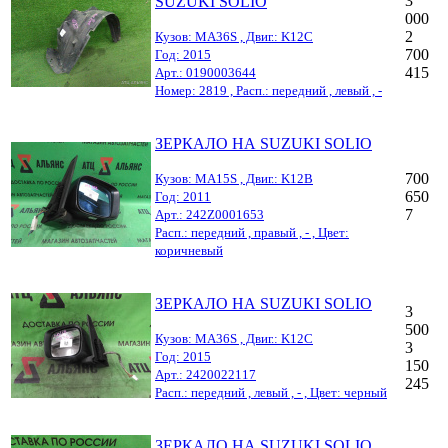
3
SUZUKI SOLIO
000
2
Кузов: MA36S , Двиг.: K12C
700
Год: 2015
415
Арт.: 0190003644
Номер: 2819 , Расп.: передний , левый , -
ЗЕРКАЛО НА SUZUKI SOLIO
700
Кузов: MA15S , Двиг.: K12B
650
Год: 2011
7
Арт.: 242Z0001653
Расп.: передний , правый , - , Цвет:
коричневый
ЗЕРКАЛО НА SUZUKI SOLIO
3
500
Кузов: MA36S , Двиг.: K12C
3
Год: 2015
150
Арт.: 2420022117
245
Расп.: передний , левый , - , Цвет: черный
ЗЕРКАЛО НА SUZUKI SOLIO