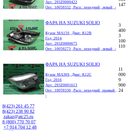
Арт.: 293Z0000422
147
Опт.: 10059332 , Расп.: передний , левый , -
ФАРА НА SUZUKI SOLIO
3
400
Кузов: MA15S , Двиг.: K12B
3
Год: 2014
100
Арт.: 293Z0000675
110
Опт.: 10059273 , Расп.: передний , левый , -
ФАРА НА SUZUKI SOLIO
11
000
Кузов: MA36S , Двиг.: K12C
9
Год: 2016
900
Арт.: 293Z0001613
24
Опт.: 10059330 , Расп.: передний , правый ,
-
8(423) 261 45 77
8(423) 238 90 82
zakaz@atc25.ru
8 (800) 770 70 07
+7 914 704 12 48