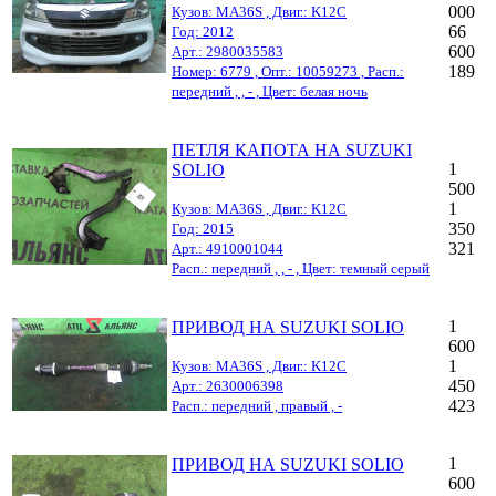
000
Кузов: MA36S , Двиг.: K12C
66
Год: 2012
600
Арт.: 2980035583
189
Номер: 6779 , Опт.: 10059273 , Расп.:
передний , , - , Цвет: белая ночь
ПЕТЛЯ КАПОТА НА SUZUKI
1
SOLIO
500
1
Кузов: MA36S , Двиг.: K12C
350
Год: 2015
321
Арт.: 4910001044
Расп.: передний , , - , Цвет: темный серый
1
ПРИВОД НА SUZUKI SOLIO
600
1
Кузов: MA36S , Двиг.: K12C
450
Арт.: 2630006398
423
Расп.: передний , правый , -
1
ПРИВОД НА SUZUKI SOLIO
600