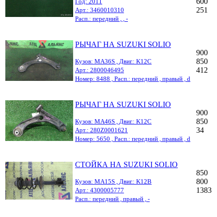
600
Год: 2011
251
Арт.: 3460010310
Расп.: передний , , -
РЫЧАГ НА SUZUKI SOLIO
900
850
Кузов: MA36S , Двиг.: K12C
412
Арт.: 2800046495
Номер: 8488 , Расп.: передний , правый , d
РЫЧАГ НА SUZUKI SOLIO
900
850
Кузов: MA46S , Двиг.: K12C
34
Арт.: 280Z0001621
Номер: 5650 , Расп.: передний , правый , d
СТОЙКА НА SUZUKI SOLIO
850
800
Кузов: MA15S , Двиг.: K12B
1383
Арт.: 4300005777
Расп.: передний , правый , -