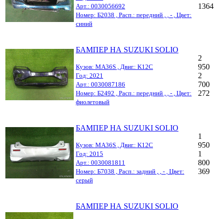
1364
Арт.: 0030056692
Номер: Б2038 , Расп.: передний , , - , Цвет:
синий
БАМПЕР НА SUZUKI SOLIO
2
950
Кузов: MA36S , Двиг.: K12C
2
Год: 2021
700
Арт.: 0030087186
272
Номер: Б2492 , Расп.: передний , , - , Цвет:
фиолетовый
БАМПЕР НА SUZUKI SOLIO
1
950
Кузов: MA36S , Двиг.: K12C
1
Год: 2015
800
Арт.: 0030081811
369
Номер: Б7038 , Расп.: задний , , - , Цвет:
серый
БАМПЕР НА SUZUKI SOLIO