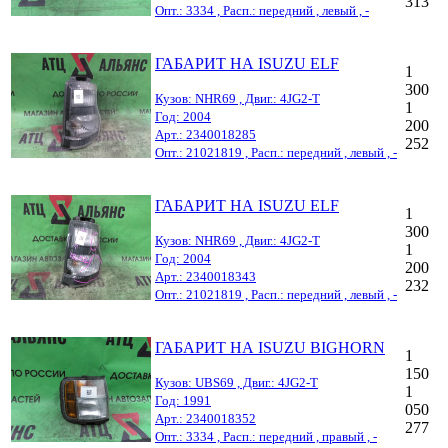
313
Опт.: 3334 , Расп.: передний , левый , -
ГАБАРИТ НА ISUZU ELF
1
300
Кузов: NHR69 , Двиг.: 4JG2-T
1
Год: 2004
200
Арт.: 2340018285
252
Опт.: 21021819 , Расп.: передний , левый , -
ГАБАРИТ НА ISUZU ELF
1
300
Кузов: NHR69 , Двиг.: 4JG2-T
1
Год: 2004
200
Арт.: 2340018343
232
Опт.: 21021819 , Расп.: передний , левый , -
ГАБАРИТ НА ISUZU BIGHORN
1
150
Кузов: UBS69 , Двиг.: 4JG2-T
1
Год: 1991
050
Арт.: 2340018352
277
Опт.: 3334 , Расп.: передний , правый , -