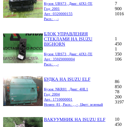
7
Кузов: UBS73 , Двиг.: 4JX1-TE
900
Год: 2001
1016
Арт.: 0320000155
Расп.: , , -
БЛОК УПРАВЛЕНИЯ
1
СТЕКЛАМИ НА ISUZU
450
BIGHORN
1
350
Кузов: UBS73 , Двиг.: 4JX1-TE
106
Арт.: 359Z0000004
Расп.: , , -
БУДКА НА ISUZU ELF
86
850
Кузов: NKR81 , Двиг.: 4HL1
78
Год: 2004
200
Арт.: 1710000001
3197
Номер: 81 , Расп.: , , - , Цвет: зеленый
10
ВАКУУМНИК НА ISUZU ELF
450