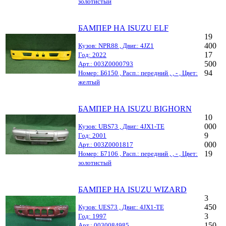
золотистый
БАМПЕР НА ISUZU ELF
19
400
Кузов: NPR88 , Двиг.: 4JZ1
17
Год: 2022
500
Арт.: 003Z0000793
94
Номер: Б6150 , Расп.: передний , , - , Цвет:
желтый
БАМПЕР НА ISUZU BIGHORN
10
000
Кузов: UBS73 , Двиг.: 4JX1-TE
9
Год: 2001
000
Арт.: 003Z0001817
19
Номер: Б7106 , Расп.: передний , , - , Цвет:
золотистый
БАМПЕР НА ISUZU WIZARD
3
450
Кузов: UES73 , Двиг.: 4JX1-TE
3
Год: 1997
150
Арт.: 0030084985