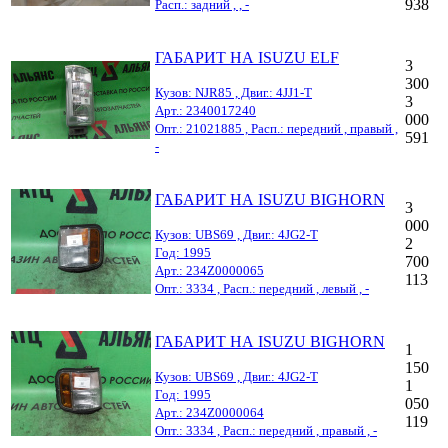
938
Расп.: задний , , -
ГАБАРИТ НА ISUZU ELF
3
300
Кузов: NJR85 , Двиг.: 4JJ1-T
3
Арт.: 2340017240
000
Опт.: 21021885 , Расп.: передний , правый ,
591
-
ГАБАРИТ НА ISUZU BIGHORN
3
000
Кузов: UBS69 , Двиг.: 4JG2-T
2
Год: 1995
700
Арт.: 234Z0000065
113
Опт.: 3334 , Расп.: передний , левый , -
ГАБАРИТ НА ISUZU BIGHORN
1
150
Кузов: UBS69 , Двиг.: 4JG2-T
1
Год: 1995
050
Арт.: 234Z0000064
119
Опт.: 3334 , Расп.: передний , правый , -