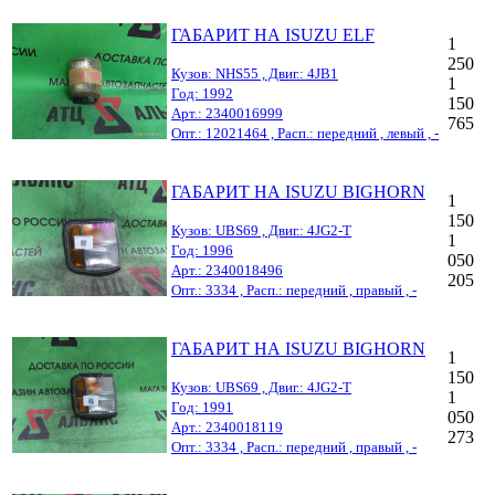
ГАБАРИТ НА ISUZU ELF
1
250
Кузов: NHS55 , Двиг.: 4JB1
1
Год: 1992
150
Арт.: 2340016999
765
Опт.: 12021464 , Расп.: передний , левый , -
ГАБАРИТ НА ISUZU BIGHORN
1
150
Кузов: UBS69 , Двиг.: 4JG2-T
1
Год: 1996
050
Арт.: 2340018496
205
Опт.: 3334 , Расп.: передний , правый , -
ГАБАРИТ НА ISUZU BIGHORN
1
150
Кузов: UBS69 , Двиг.: 4JG2-T
1
Год: 1991
050
Арт.: 2340018119
273
Опт.: 3334 , Расп.: передний , правый , -