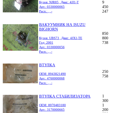
9
Кузов: NJR85 , Двиг.: 4JJ1-T
450
Арт.: 0330000065
247
Расп.: , , -
ВАКУУМНИК НА ISUZU
BIGHORN
850
800
Кузов: UBS73 , Двиг.: 4JX1-TE
738
Год: 2001
Арт.: 0330000056
Расп.: , , -
ВТУЛКА
250
OEM: 8943821490
758
Арт.: 4760000068
Расп.: , , -
1
ВТУЛКА СТАБИЛИЗАТОРА
300
1
OEM: 8970483180
200
Арт.: 3170000665