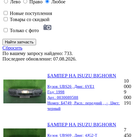
Лево
Право
Любое
Новые поступления
Товары со скидкой
Только с фото
Найти запчасть
Сбросить
По вашему запросу найдено: 733.
Последнее обновление: 07.08.2026.
БАМПЕР НА ISUZU BIGHORN
10
000
Кузов: UBS26 , Двиг.: 6VE1
9
Год: 1998
000
Арт.: 0030089588
191
Номер: Б4749 , Расп.: передний , , - , Цвет:
черный
БАМПЕР НА ISUZU BIGHORN
7
450
Кузов: UBS69 , Двиг.: 4JG2-T