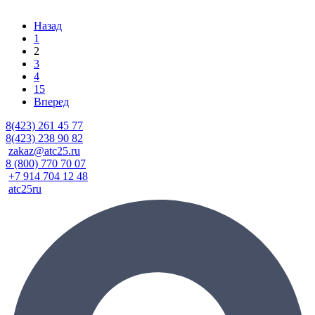
Назад
1
2
3
4
15
Вперед
8(423) 261 45 77
8(423) 238 90 82
zakaz@atc25.ru
8 (800) 770 70 07
+7 914 704 12 48
atc25ru