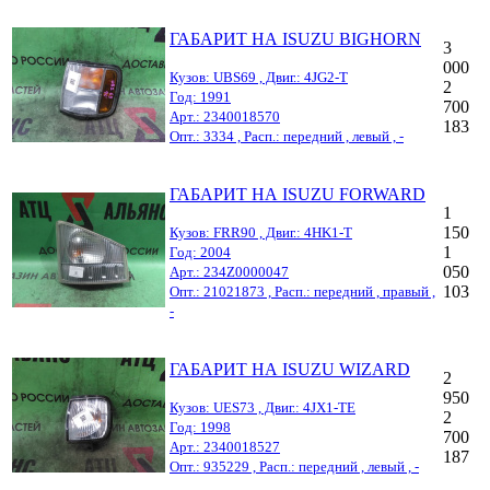
ГАБАРИТ НА ISUZU BIGHORN
3
000
Кузов: UBS69 , Двиг.: 4JG2-T
2
Год: 1991
700
Арт.: 2340018570
183
Опт.: 3334 , Расп.: передний , левый , -
ГАБАРИТ НА ISUZU FORWARD
1
150
Кузов: FRR90 , Двиг.: 4HK1-T
1
Год: 2004
050
Арт.: 234Z0000047
103
Опт.: 21021873 , Расп.: передний , правый ,
-
ГАБАРИТ НА ISUZU WIZARD
2
950
Кузов: UES73 , Двиг.: 4JX1-TE
2
Год: 1998
700
Арт.: 2340018527
187
Опт.: 935229 , Расп.: передний , левый , -