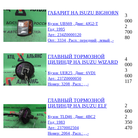
ГАБАРИТ НА ISUZU BIGHORN
3
000
Кузов: UBS69 , Двиг.: 4JG2-T
2
Год: 1995
700
Арт.: 234Z0000120
80
Опт.: 3334 , Расп.: передний , левый , -
ГЛАВНЫЙ ТОРМОЗНОЙ
4
ЦИЛИНДР НА ISUZU WIZARD
000
3
Кузов: UER25 , Двиг.: 6VD1
600
Арт.: 237Z0000050
117
Номер: 3208 , Расп.: , , -
ГЛАВНЫЙ ТОРМОЗНОЙ
2
ЦИЛИНДР НА ISUZU ELF
600
2
Кузов: TLD46 , Двиг.: 4BC2
350
Год: 1983
470
Арт.: 2370002504
Номер: 2064 , Расп.: , , -