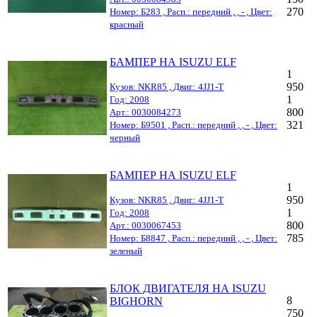
270
Номер: Б283 , Расп.: передний , , - , Цвет:
красный
БАМПЕР НА ISUZU ELF
1
950
Кузов: NKR85 , Двиг.: 4JJ1-T
1
Год: 2008
800
Арт.: 0030084273
321
Номер: Б9501 , Расп.: передний , , - , Цвет:
черный
БАМПЕР НА ISUZU ELF
1
950
Кузов: NKR85 , Двиг.: 4JJ1-T
1
Год: 2008
800
Арт.: 0030067453
785
Номер: Б8847 , Расп.: передний , , - , Цвет:
зеленый
БЛОК ДВИГАТЕЛЯ НА ISUZU
8
BIGHORN
750