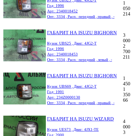
Кузов: UBS25 , Двиг.: 4JG2-T
1
Год: 1996
050
Арт.: 2340018452
214
Опт.: 3334 , Расп.: передний , правый , -
ГАБАРИТ НА ISUZU BIGHORN
3
000
Кузов: UBS25 , Двиг.: 4JG2-T
2
Год: 1996
700
Арт.: 2340018453
211
Опт.: 3334 , Расп.: передний , левый , -
ГАБАРИТ НА ISUZU BIGHORN
1
450
Кузов: UBS69 , Двиг.: 4JG2-T
1
Год: 1991
350
Арт.: 234Z0000130
66
Опт.: 3334 , Расп.: передний , правый , -
ГАБАРИТ НА ISUZU WIZARD
4
000
Кузов: UES73 , Двиг.: 4JX1-TE
3
Год: 2000