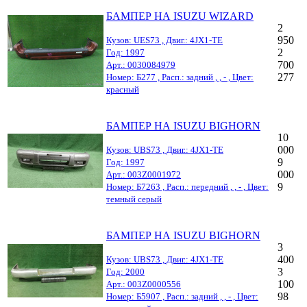
БАМПЕР НА ISUZU WIZARD
2
950
Кузов: UES73 , Двиг.: 4JX1-TE
2
Год: 1997
700
Арт.: 0030084979
277
Номер: Б277 , Расп.: задний , , - , Цвет:
красный
БАМПЕР НА ISUZU BIGHORN
10
000
Кузов: UBS73 , Двиг.: 4JX1-TE
9
Год: 1997
000
Арт.: 003Z0001972
9
Номер: Б7263 , Расп.: передний , , - , Цвет:
темный серый
БАМПЕР НА ISUZU BIGHORN
3
400
Кузов: UBS73 , Двиг.: 4JX1-TE
3
Год: 2000
100
Арт.: 003Z0000556
98
Номер: Б5907 , Расп.: задний , , - , Цвет: