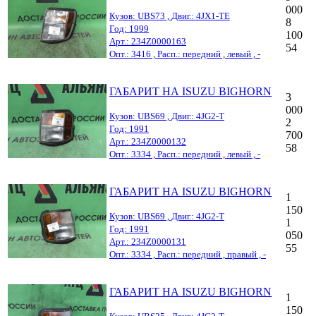
000
Кузов: UBS73 , Двиг.: 4JX1-TE
8
Год: 1999
100
Арт.: 234Z0000163
54
Опт.: 3416 , Расп.: передний , левый , -
ГАБАРИТ НА ISUZU BIGHORN
3
000
Кузов: UBS69 , Двиг.: 4JG2-T
2
Год: 1991
700
Арт.: 234Z0000132
58
Опт.: 3334 , Расп.: передний , левый , -
ГАБАРИТ НА ISUZU BIGHORN
1
150
Кузов: UBS69 , Двиг.: 4JG2-T
1
Год: 1991
050
Арт.: 234Z0000131
55
Опт.: 3334 , Расп.: передний , правый , -
ГАБАРИТ НА ISUZU BIGHORN
1
150