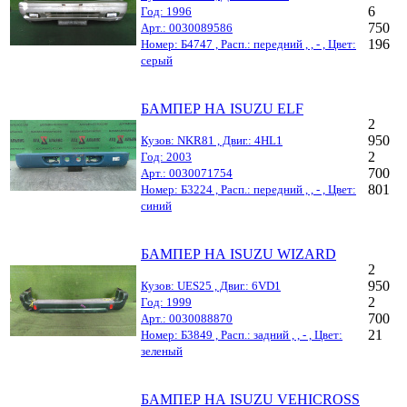
6
Год: 1996
750
Арт.: 0030089586
196
Номер: Б4747 , Расп.: передний , , - , Цвет:
серый
БАМПЕР НА ISUZU ELF
2
950
Кузов: NKR81 , Двиг.: 4HL1
2
Год: 2003
700
Арт.: 0030071754
801
Номер: Б3224 , Расп.: передний , , - , Цвет:
синий
БАМПЕР НА ISUZU WIZARD
2
950
Кузов: UES25 , Двиг.: 6VD1
2
Год: 1999
700
Арт.: 0030088870
21
Номер: Б3849 , Расп.: задний , , - , Цвет:
зеленый
БАМПЕР НА ISUZU VEHICROSS