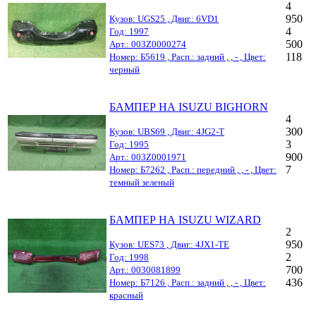
4
950
Кузов: UGS25 , Двиг.: 6VD1
4
Год: 1997
500
Арт.: 003Z0000274
118
Номер: Б5619 , Расп.: задний , , - , Цвет:
черный
БАМПЕР НА ISUZU BIGHORN
4
300
Кузов: UBS69 , Двиг.: 4JG2-T
3
Год: 1995
900
Арт.: 003Z0001971
7
Номер: Б7262 , Расп.: передний , , - , Цвет:
темный зеленый
БАМПЕР НА ISUZU WIZARD
2
950
Кузов: UES73 , Двиг.: 4JX1-TE
2
Год: 1998
700
Арт.: 0030081899
436
Номер: Б7126 , Расп.: задний , , - , Цвет:
красный