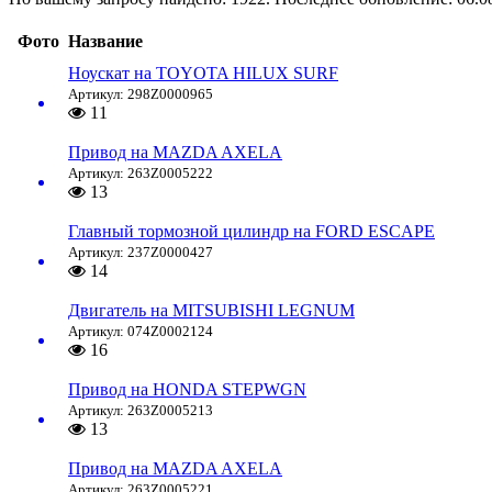
Фото
Название
Ноускат на TOYOTA HILUX SURF
Артикул: 298Z0000965
11
Привод на MAZDA AXELA
Артикул: 263Z0005222
13
Главный тормозной цилиндр на FORD ESCAPE
Артикул: 237Z0000427
14
Двигатель на MITSUBISHI LEGNUM
Артикул: 074Z0002124
16
Привод на HONDA STEPWGN
Артикул: 263Z0005213
13
Привод на MAZDA AXELA
Артикул: 263Z0005221