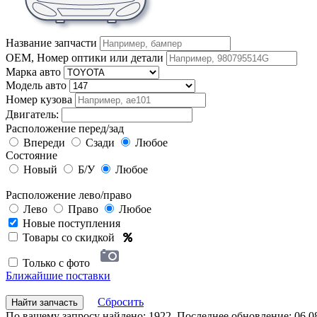
Название запчасти
OEM, Номер оптики или детали
Марка авто
Модель авто
Номер кузова
Двигатель:
Расположение перед/зад
Впереди
Сзади
Любое
Состояние
Новый
Б/У
Любое
Расположение лево/право
Лево
Право
Любое
Новые поступления
Товары со скидкой
Только с фото
Ближайшие поставки
Сбросить
Найти запчасть
По вашему запросу найдено: 1922. Последнее обновление: 06.08