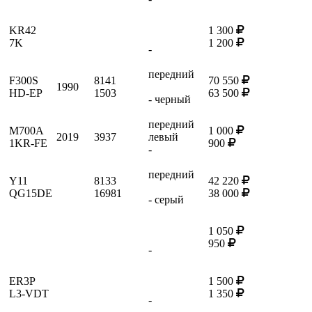
KR42
1 300
7K
1 200
-
передний
F300S
8141
70 550
1990
HD-EP
1503
63 500
- черный
передний
M700A
1 000
2019
3937
левый
1KR-FE
900
-
передний
Y11
8133
42 220
QG15DE
16981
38 000
- серый
1 050
950
-
ER3P
1 500
L3-VDT
1 350
-