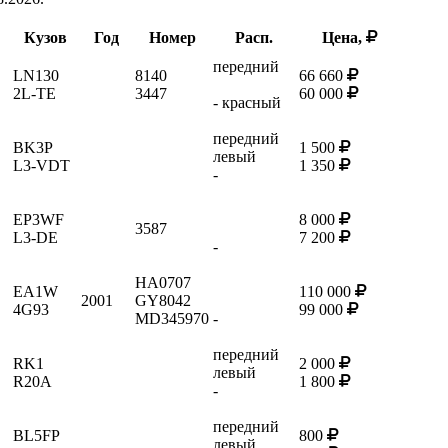
Кузов
Год
Номер
Расп.
Цена,
передний
LN130
8140
66 660
2L-TE
3447
60 000
- красный
передний
BK3P
1 500
левый
L3-VDT
1 350
-
EP3WF
8 000
3587
L3-DE
7 200
-
HA0707
EA1W
110 000
2001
GY8042
4G93
99 000
MD345970
-
передний
RK1
2 000
левый
R20A
1 800
-
передний
BL5FP
800
левый