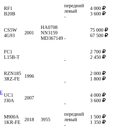
передний
RF1
4 000
левый
B20B
3 600
-
HA0708
CS5W
75 000
2001
NN3159
4G93
67 500
MD367149
-
FC1
2 700
L15B-T
2 450
-
RZN185
2 000
1996
3RZ-FE
1 800
-
RE
UC1
4 000
2007
J30A
3 600
-
передний
M900A
1 500
2018
3955
левый
1KR-FE
1 350
-