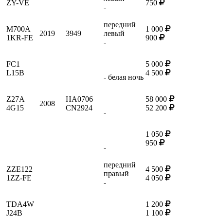
ZY-VE
750
-
передний
M700A
1 000
2019
3949
левый
1KR-FE
900
-
FC1
5 000
L15B
4 500
- белая ночь
Z27A
HA0706
58 000
2008
4G15
CN2924
52 200
-
1 050
950
-
передний
ZZE122
4 500
правый
1ZZ-FE
4 050
-
TDA4W
1 200
J24B
1 100
-