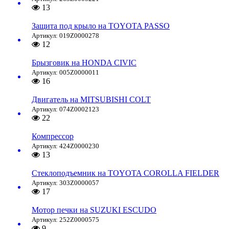
13
Защита под крыло на TOYOTA PASSO
Артикул: 019Z0000278
12
Брызговик на HONDA CIVIC
Артикул: 005Z0000011
16
Двигатель на MITSUBISHI COLT
Артикул: 074Z0002123
22
Компрессор
Артикул: 424Z0000230
13
Стеклоподъемник на TOYOTA COROLLA FIELDER
Артикул: 303Z0000057
17
Мотор печки на SUZUKI ESCUDO
Артикул: 252Z0000575
9