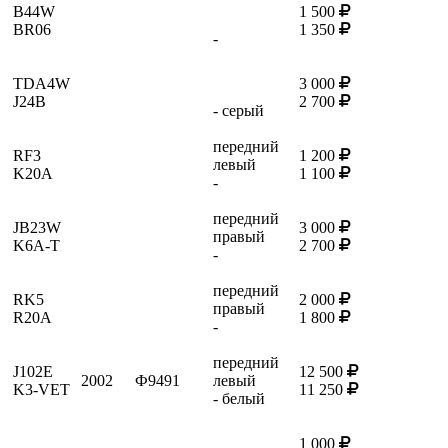
B44W
1 500
BR06
1 350
-
TDA4W
3 000
J24B
2 700
- серый
передний
RF3
1 200
левый
K20A
1 100
-
передний
JB23W
3 000
правый
K6A-T
2 700
-
передний
RK5
2 000
правый
R20A
1 800
-
передний
J102E
12 500
2002
Ф9491
левый
K3-VET
11 250
- белый
1 000