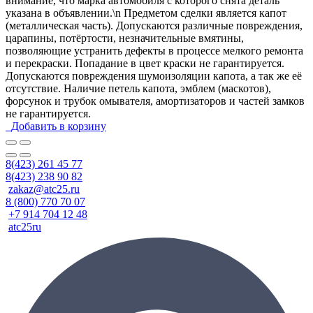
внимание, что марка автомобиля с которого снята деталь
указана в объявлении.\n Предметом сделки является капот
(металлическая часть). Допускаются различные повреждения,
царапины, потёртости, незначительные вмятины,
позволяющие устранить дефекты в процессе мелкого ремонта
и перекраски. Попадание в цвет краски не гарантируется.
Допускаются повреждения шумоизоляции капота, а так же её
отсутствие. Наличие петель капота, эмблем (маскотов),
форсунок и трубок омывателя, амортизаторов и частей замков
не гарантируется.
Добавить в корзину
8(423) 261 45 77
8(423) 238 90 82
zakaz@atc25.ru
8 (800) 770 70 07
+7 914 704 12 48
atc25ru