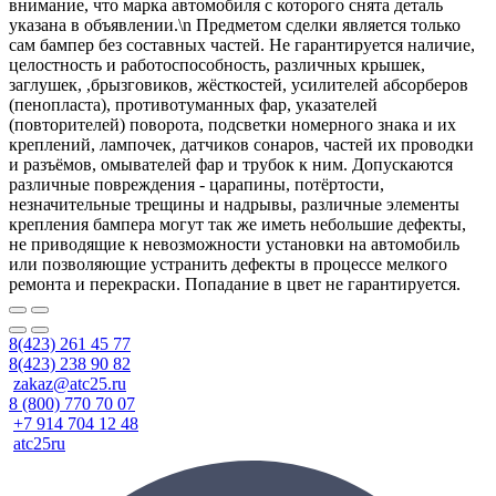
внимание, что марка автомобиля с которого снята деталь
указана в объявлении.\n Предметом сделки является только
сам бампер без составных частей. Не гарантируется наличие,
целостность и работоспособность, различных крышек,
заглушек, ,брызговиков, жёсткостей, усилителей абсорберов
(пенопласта), противотуманных фар, указателей
(повторителей) поворота, подсветки номерного знака и их
креплений, лампочек, датчиков сонаров, частей их проводки
и разъёмов, омывателей фар и трубок к ним. Допускаются
различные повреждения - царапины, потёртости,
незначительные трещины и надрывы, различные элементы
крепления бампера могут так же иметь небольшие дефекты,
не приводящие к невозможности установки на автомобиль
или позволяющие устранить дефекты в процессе мелкого
ремонта и перекраски. Попадание в цвет не гарантируется.
8(423) 261 45 77
8(423) 238 90 82
zakaz@atc25.ru
8 (800) 770 70 07
+7 914 704 12 48
atc25ru