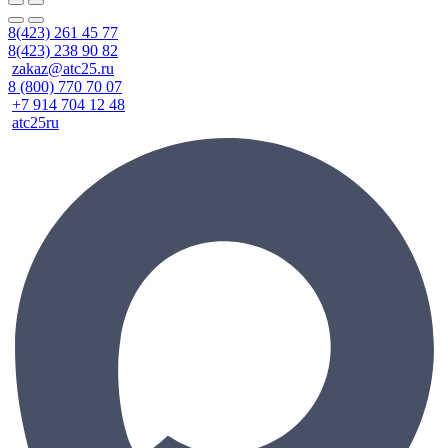
8(423) 261 45 77
8(423) 238 90 82
zakaz@atc25.ru
8 (800) 770 70 07
+7 914 704 12 48
atc25ru