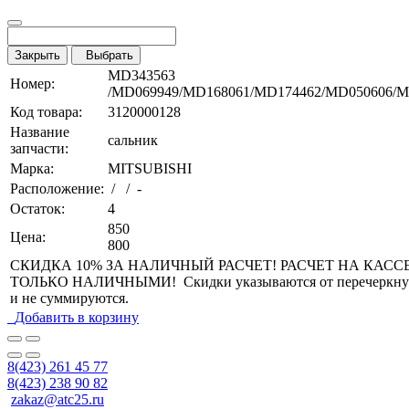
Закрыть
Выбрать
MD343563
Номер:
/MD069949/MD168061/MD174462/MD050606/M
Код товара:
3120000128
Название
сальник
запчасти:
Марка:
MITSUBISHI
Расположение:
/ / -
Остаток:
4
850
Цена:
800
СКИДКА 10% ЗА НАЛИЧНЫЙ РАСЧЕТ! РАСЧЕТ НА КАСС
ТОЛЬКО НАЛИЧНЫМИ! Скидки указываются от перечеркну
и не суммируются.
Добавить в корзину
8(423) 261 45 77
8(423) 238 90 82
zakaz@atc25.ru