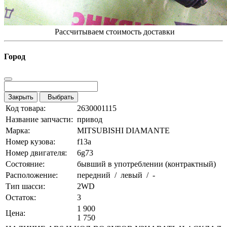
Рассчитываем стоимость доставки
Город
Закрыть
Выбрать
Код товара:
2630001115
Название запчасти:
привод
Марка:
MITSUBISHI DIAMANTE
Номер кузова:
f13a
Номер двигателя:
6g73
Состояние:
бывший в употреблении (контрактный)
Расположение:
передний / левый / -
Тип шасси:
2WD
Остаток:
3
1 900
Цена:
1 750