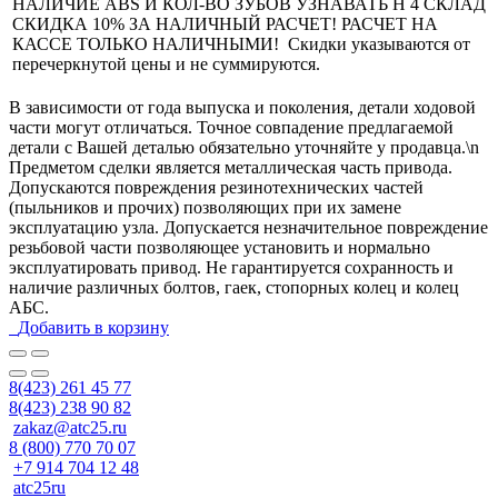
НАЛИЧИЕ ABS И КОЛ-ВО ЗУБОВ УЗНАВАТЬ Н 4 СКЛАД
СКИДКА 10% ЗА НАЛИЧНЫЙ РАСЧЕТ! РАСЧЕТ НА
КАССЕ ТОЛЬКО НАЛИЧНЫМИ! Скидки указываются от
перечеркнутой цены и не суммируются.
В зависимости от года выпуска и поколения, детали ходовой
части могут отличаться. Точное совпадение предлагаемой
детали с Вашей деталью обязательно уточняйте у продавца.\n
Предметом сделки является металлическая часть привода.
Допускаются повреждения резинотехнических частей
(пыльников и прочих) позволяющих при их замене
эксплуатацию узла. Допускается незначительное повреждение
резьбовой части позволяющее установить и нормально
эксплуатировать привод. Не гарантируется сохранность и
наличие различных болтов, гаек, стопорных колец и колец
АБС.
Добавить в корзину
8(423) 261 45 77
8(423) 238 90 82
zakaz@atc25.ru
8 (800) 770 70 07
+7 914 704 12 48
atc25ru