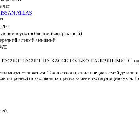
ычаг
ISSAN ATLAS
22
a20s
ывший в употреблении (контрактный)
ередний / левый / нижний
2WD
ЧЕТ! РАСЧЕТ НА КАССЕ ТОЛЬКО НАЛИЧНЫМИ! Скидки указ
сти могут отличаться. Точное совпадение предлагаемой детали с
в и прочих) позволяющих при их замене эксплуатацию узла. Не 
тей.