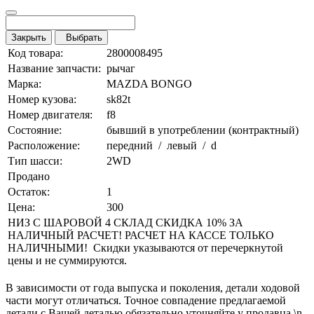
Закрыть
Выбрать
Код товара:
2800008495
Название запчасти:
рычаг
Марка:
MAZDA BONGO
Номер кузова:
sk82t
Номер двигателя:
f8
Состояние:
бывший в употреблении (контрактный)
Расположение:
передний / левый / d
Тип шасси:
2WD
Продано
Остаток:
1
Цена:
300
НИЗ С ШАРОВОЙ 4 СКЛАД СКИДКА 10% ЗА
НАЛИЧНЫЙ РАСЧЕТ! РАСЧЕТ НА КАССЕ ТОЛЬКО
НАЛИЧНЫМИ! Скидки указываются от перечеркнутой
цены и не суммируются.
В зависимости от года выпуска и поколения, детали ходовой
части могут отличаться. Точное совпадение предлагаемой
детали с Вашей деталью обязательно уточняйте у продавца.\n