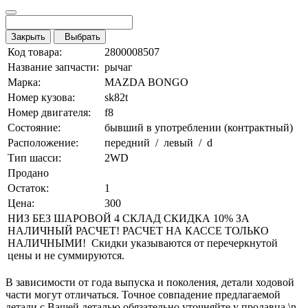
Закрыть
Выбрать
Код товара:
2800008507
Название запчасти:
рычаг
Марка:
MAZDA BONGO
Номер кузова:
sk82t
Номер двигателя:
f8
Состояние:
бывший в употреблении (контрактный)
Расположение:
передний / левый / d
Тип шасси:
2WD
Продано
Остаток:
1
Цена:
300
НИЗ БЕЗ ШАРОВОЙ 4 СКЛАД СКИДКА 10% ЗА
НАЛИЧНЫЙ РАСЧЕТ! РАСЧЕТ НА КАССЕ ТОЛЬКО
НАЛИЧНЫМИ! Скидки указываются от перечеркнутой
цены и не суммируются.
В зависимости от года выпуска и поколения, детали ходовой
части могут отличаться. Точное совпадение предлагаемой
детали с Вашей деталью обязательно уточняйте у продавца.\n