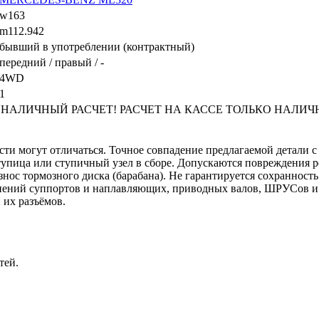
w163
m112.942
бывший в употреблении (контрактный)
передний / правый / -
4WD
1
ЛИЧНЫЙ РАСЧЕТ! РАСЧЕТ НА КАССЕ ТОЛЬКО НАЛИЧНЫМИ! 
сти могут отличаться. Точное совпадение предлагаемой детали с
упица или ступичный узел в сборе. Допускаются повреждения р
ос тормозного диска (барабана). Не гарантируется сохранность 
нений суппортов и наплавляющих, приводных валов, ШРУСов и и
 их разъёмов.
тей.