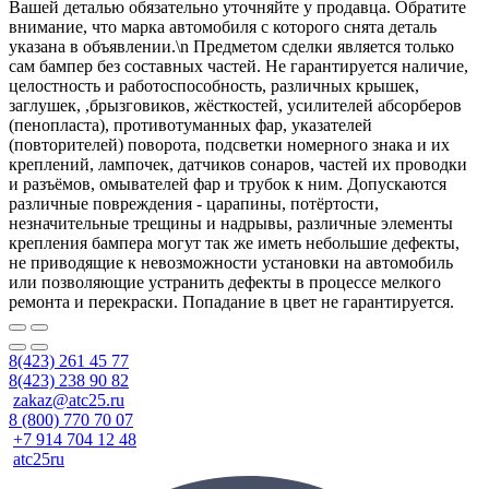
Вашей деталью обязательно уточняйте у продавца. Обратите
внимание, что марка автомобиля с которого снята деталь
указана в объявлении.\n Предметом сделки является только
сам бампер без составных частей. Не гарантируется наличие,
целостность и работоспособность, различных крышек,
заглушек, ,брызговиков, жёсткостей, усилителей абсорберов
(пенопласта), противотуманных фар, указателей
(повторителей) поворота, подсветки номерного знака и их
креплений, лампочек, датчиков сонаров, частей их проводки
и разъёмов, омывателей фар и трубок к ним. Допускаются
различные повреждения - царапины, потёртости,
незначительные трещины и надрывы, различные элементы
крепления бампера могут так же иметь небольшие дефекты,
не приводящие к невозможности установки на автомобиль
или позволяющие устранить дефекты в процессе мелкого
ремонта и перекраски. Попадание в цвет не гарантируется.
8(423) 261 45 77
8(423) 238 90 82
zakaz@atc25.ru
8 (800) 770 70 07
+7 914 704 12 48
atc25ru