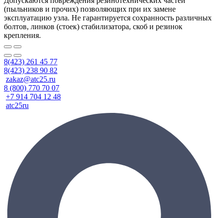
Допускаются повреждения резинотехнических частей
(пыльников и прочих) позволяющих при их замене
эксплуатацию узла. Не гарантируется сохранность различных
болтов, линков (стоек) стабилизатора, скоб и резинок
крепления.
8(423) 261 45 77
8(423) 238 90 82
zakaz@atc25.ru
8 (800) 770 70 07
+7 914 704 12 48
atc25ru