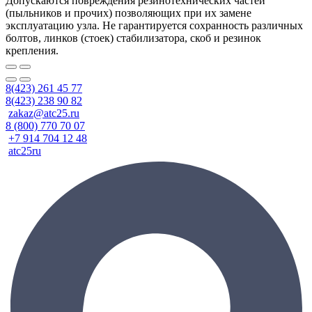
Допускаются повреждения резинотехнических частей
(пыльников и прочих) позволяющих при их замене
эксплуатацию узла. Не гарантируется сохранность различных
болтов, линков (стоек) стабилизатора, скоб и резинок
крепления.
8(423) 261 45 77
8(423) 238 90 82
zakaz@atc25.ru
8 (800) 770 70 07
+7 914 704 12 48
atc25ru