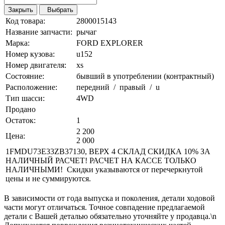
Закрыть
Выбрать
Код товара:
2800015143
Название запчасти:
рычаг
Марка:
FORD EXPLORER
Номер кузова:
u152
Номер двигателя:
xs
Состояние:
бывший в употреблении (контрактный)
Расположение:
передний / правый / u
Тип шасси:
4WD
Продано
Остаток:
1
2 200
Цена:
2 000
1FMDU73E33ZB37130, ВЕРХ 4 СКЛАД СКИДКА 10% ЗА
НАЛИЧНЫЙ РАСЧЕТ! РАСЧЕТ НА КАССЕ ТОЛЬКО
НАЛИЧНЫМИ! Скидки указываются от перечеркнутой
цены и не суммируются.
В зависимости от года выпуска и поколения, детали ходовой
части могут отличаться. Точное совпадение предлагаемой
детали с Вашей деталью обязательно уточняйте у продавца.\n