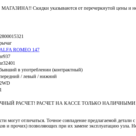
ЗИНА!! Скидки указываются от перечеркнутой цены и не
2800015321
рычаг
ALFA ROMEO 147
ar937
ar32401
бывший в употреблении (контрактный)
передний / левый / нижний
2WD
1
ЧНЫЙ РАСЧЕТ! РАСЧЕТ НА КАССЕ ТОЛЬКО НАЛИЧНЫМИ! Скид
сти могут отличаться. Точное совпадение предлагаемой детали с
в и прочих) позволяющих при их замене эксплуатацию узла. Не 