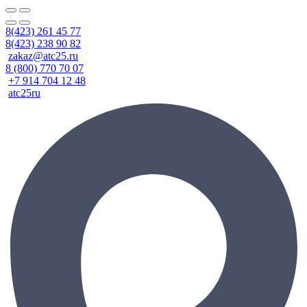
8(423) 261 45 77
8(423) 238 90 82
zakaz@atc25.ru
8 (800) 770 70 07
+7 914 704 12 48
atc25ru