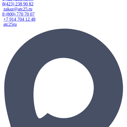
8(423) 238 90 82
zakaz@atc25.ru
8 (800) 770 70 07
+7 914 704 12 48
atc25ru