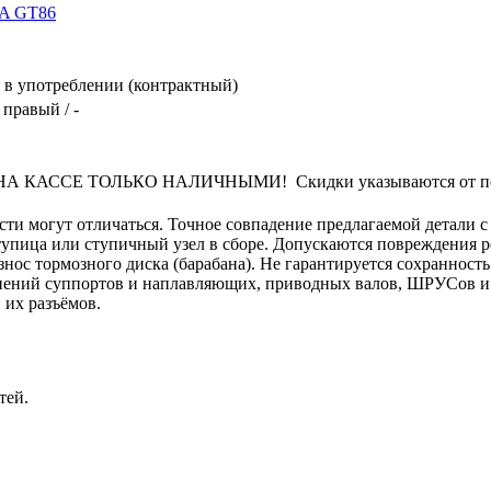
A GT86
в употреблении (контрактный)
 правый / -
КАССЕ ТОЛЬКО НАЛИЧНЫМИ! Скидки указываются от переч
сти могут отличаться. Точное совпадение предлагаемой детали с
упица или ступичный узел в сборе. Допускаются повреждения р
ос тормозного диска (барабана). Не гарантируется сохранность 
нений суппортов и наплавляющих, приводных валов, ШРУСов и и
 их разъёмов.
тей.