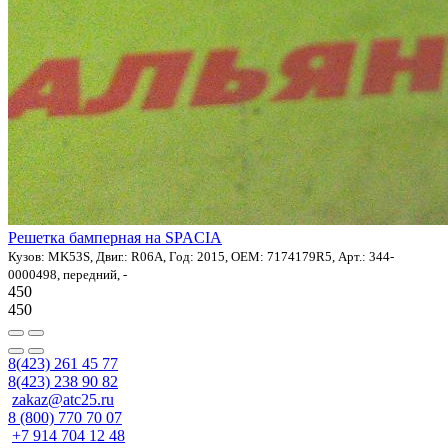
Решетка бамперная на SPACIA
Кузов: MK53S, Двиг.: R06A, Год: 2015, OEM: 7174179R5, Арт.: 344-
0000498, передний, -
450
450
8(423) 261 45 77
8(423) 238 90 82
zakaz@atc25.ru
8 (800) 770 70 07
+7 914 704 12 48