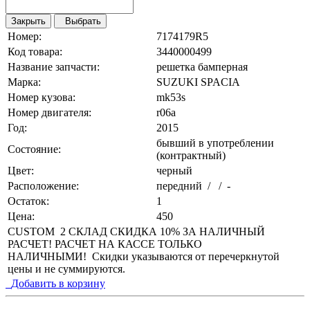
Закрыть
Выбрать
Номер:
7174179R5
Код товара:
3440000499
Название запчасти:
решетка бамперная
Марка:
SUZUKI SPACIA
Номер кузова:
mk53s
Номер двигателя:
r06a
Год:
2015
бывший в употреблении
Состояние:
(контрактный)
Цвет:
черный
Расположение:
передний / / -
Остаток:
1
Цена:
450
CUSTOM 2 СКЛАД СКИДКА 10% ЗА НАЛИЧНЫЙ
РАСЧЕТ! РАСЧЕТ НА КАССЕ ТОЛЬКО
НАЛИЧНЫМИ! Скидки указываются от перечеркнутой
цены и не суммируются.
Добавить в корзину