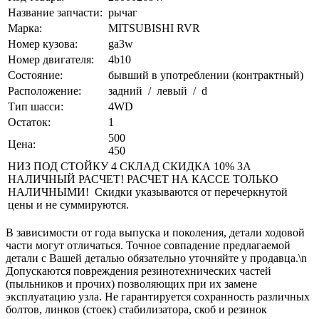
Название запчасти:
рычаг
Марка:
MITSUBISHI RVR
Номер кузова:
ga3w
Номер двигателя:
4b10
Состояние:
бывший в употреблении (контрактный)
Расположение:
задний / левый / d
Тип шасси:
4WD
Остаток:
1
500
Цена:
450
НИЗ ПОД СТОЙКУ 4 СКЛАД СКИДКА 10% ЗА
НАЛИЧНЫЙ РАСЧЕТ! РАСЧЕТ НА КАССЕ ТОЛЬКО
НАЛИЧНЫМИ! Скидки указываются от перечеркнутой
цены и не суммируются.
В зависимости от года выпуска и поколения, детали ходовой
части могут отличаться. Точное совпадение предлагаемой
детали с Вашей деталью обязательно уточняйте у продавца.\n
Допускаются повреждения резинотехнических частей
(пыльников и прочих) позволяющих при их замене
эксплуатацию узла. Не гарантируется сохранность различных
болтов, линков (стоек) стабилизатора, скоб и резинок