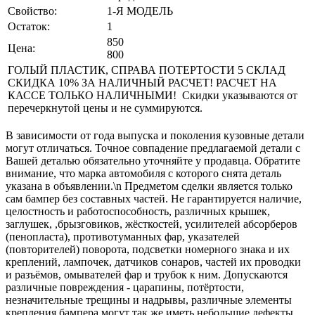
Свойство:
1-Я МОДЕЛЬ
Остаток:
1
850
Цена:
800
ГОЛЫЙ ПЛАСТИК, СПРАВА ПОТЕРТОСТИ 5 СКЛАД
СКИДКА 10% ЗА НАЛИЧНЫЙ РАСЧЕТ! РАСЧЕТ НА
КАССЕ ТОЛЬКО НАЛИЧНЫМИ! Скидки указываются от
перечеркнутой цены и не суммируются.
В зависимости от года выпуска и поколения кузовные детали
могут отличаться. Точное совпадение предлагаемой детали с
Вашей деталью обязательно уточняйте у продавца. Обратите
внимание, что марка автомобиля с которого снята деталь
указана в объявлении.\n Предметом сделки является только
сам бампер без составных частей. Не гарантируется наличие,
целостность и работоспособность, различных крышек,
заглушек, ,брызговиков, жёсткостей, усилителей абсорберов
(пенопласта), противотуманных фар, указателей
(повторителей) поворота, подсветки номерного знака и их
креплений, лампочек, датчиков сонаров, частей их проводки
и разъёмов, омывателей фар и трубок к ним. Допускаются
различные повреждения - царапины, потёртости,
незначительные трещины и надрывы, различные элементы
крепления бампера могут так же иметь небольшие дефекты,