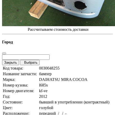
Рассчитываем стоимость доставки
Город
Закрыть
Выбрать
Код товара:
0030048255
Название запчасти:
бампер
Марка:
DAIHATSU MIRA COCOA
Номер кузова:
l685s
Номер двигателя:
kf-ve
Год:
2012
Состояние:
бывший в употреблении (контрактный)
Цвет:
голубой
Расположение:
передний / / -