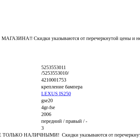
ЗИНА!! Скидки указываются от перечеркнутой цены и не
5253553011
/5253553010/
4210001753
крепление бампера
LEXUS IS250
gse20
4gr-fse
2006
передний / правый / -
3
ЛЬКО НАЛИЧНЫМИ! Скидки указываются от перечеркнутой