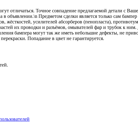
огут отличаться. Точное совпадение предлагаемой детали с Ваше
на в объявлении.\n Предметом сделки является только сам бампер
ов, жёсткостей, усилителей абсорберов (пенопласта), противоту
 частей их проводки и разъёмов, омывателей фар и трубок к ним
ления бампера могут так же иметь небольшие дефекты, не прив
перекраски. Попадание в цвет не гарантируется.
тей.
пользователей