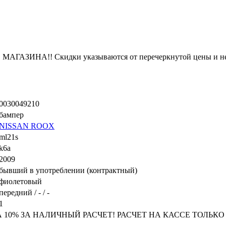
ЗИНА!! Скидки указываются от перечеркнутой цены и не
0030049210
бампер
NISSAN ROOX
ml21s
k6a
2009
бывший в употреблении (контрактный)
фиолетовый
передний / - / -
1
0% ЗА НАЛИЧНЫЙ РАСЧЕТ! РАСЧЕТ НА КАССЕ ТОЛЬКО НАЛ