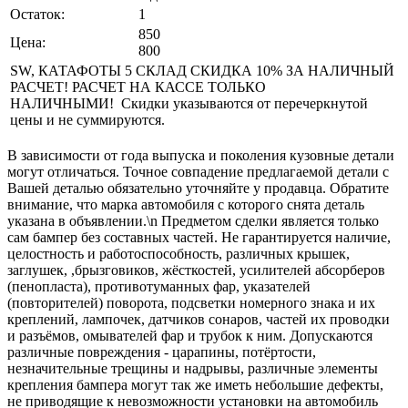
Остаток:
1
850
Цена:
800
SW, КАТАФОТЫ 5 СКЛАД СКИДКА 10% ЗА НАЛИЧНЫЙ
РАСЧЕТ! РАСЧЕТ НА КАССЕ ТОЛЬКО
НАЛИЧНЫМИ! Скидки указываются от перечеркнутой
цены и не суммируются.
В зависимости от года выпуска и поколения кузовные детали
могут отличаться. Точное совпадение предлагаемой детали с
Вашей деталью обязательно уточняйте у продавца. Обратите
внимание, что марка автомобиля с которого снята деталь
указана в объявлении.\n Предметом сделки является только
сам бампер без составных частей. Не гарантируется наличие,
целостность и работоспособность, различных крышек,
заглушек, ,брызговиков, жёсткостей, усилителей абсорберов
(пенопласта), противотуманных фар, указателей
(повторителей) поворота, подсветки номерного знака и их
креплений, лампочек, датчиков сонаров, частей их проводки
и разъёмов, омывателей фар и трубок к ним. Допускаются
различные повреждения - царапины, потёртости,
незначительные трещины и надрывы, различные элементы
крепления бампера могут так же иметь небольшие дефекты,
не приводящие к невозможности установки на автомобиль