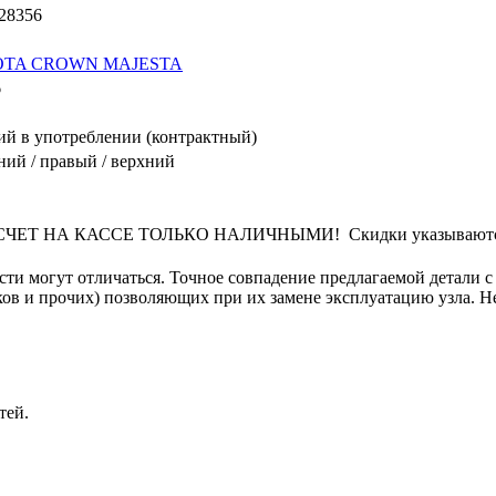
28356
TA CROWN MAJESTA
6
й в употреблении (контрактный)
ний / правый / верхний
Т НА КАССЕ ТОЛЬКО НАЛИЧНЫМИ! Скидки указываются от 
сти могут отличаться. Точное совпадение предлагаемой детали с
в и прочих) позволяющих при их замене эксплуатацию узла. Не 
тей.