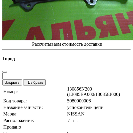
Рассчитываем стоимость доставки
Город
Закрыть
Выбрать
130856N200
Номер:
(13085EA000/130858J000)
Код товара:
5080000006
Название запчасти:
успокоитель цепи
Марка:
NISSAN
Расположение:
/ / -
Продано