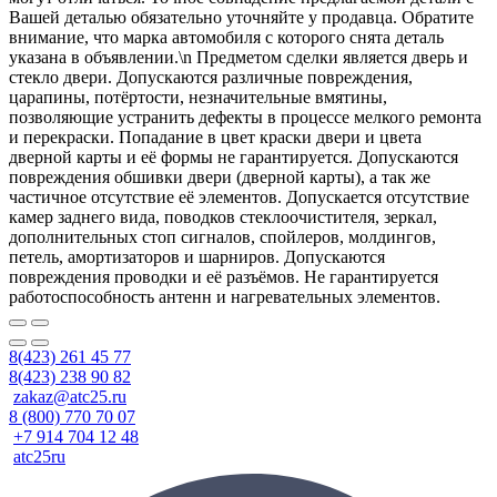
Вашей деталью обязательно уточняйте у продавца. Обратите
внимание, что марка автомобиля с которого снята деталь
указана в объявлении.\n Предметом сделки является дверь и
стекло двери. Допускаются различные повреждения,
царапины, потёртости, незначительные вмятины,
позволяющие устранить дефекты в процессе мелкого ремонта
и перекраски. Попадание в цвет краски двери и цвета
дверной карты и её формы не гарантируется. Допускаются
повреждения обшивки двери (дверной карты), а так же
частичное отсутствие её элементов. Допускается отсутствие
камер заднего вида, поводков стеклоочистителя, зеркал,
дополнительных стоп сигналов, спойлеров, молдингов,
петель, амортизаторов и шарниров. Допускаются
повреждения проводки и её разъёмов. Не гарантируется
работоспособность антенн и нагревательных элементов.
8(423) 261 45 77
8(423) 238 90 82
zakaz@atc25.ru
8 (800) 770 70 07
+7 914 704 12 48
atc25ru