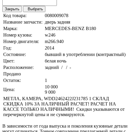
Закрыть
Выбрать
Код товара:
0080009078
Название запчасти:
дверь задняя
Марка:
MERCEDES-BENZ B180
Номер кузова:
w246
Номер двигателя:
m266.940
Год:
2014
Состояние:
бывший в употреблении (контрактный)
Цвет:
белая ночь
Расположение:
задний / / -
Продано
Остаток:
1
10 000
Цена:
9 000
МЕТЛА, КАМЕРА, WDD2462422J231785 1 СКЛАД
СКИДКА 10% ЗА НАЛИЧНЫЙ РАСЧЕТ! РАСЧЕТ НА
КАССЕ ТОЛЬКО НАЛИЧНЫМИ! Скидки указываются от
перечеркнутой цены и не суммируются.
В зависимости от года выпуска и поколения кузовные детали
могут отличаться. Точное совпадение предлагаемой детали с