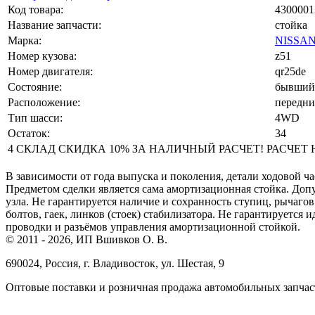
Код товара:
4300001
Название запчасти:
стойка
Марка:
NISSA
Номер кузова:
z51
Номер двигателя:
qr25de
Состояние:
бывший 
Расположение:
передний
Тип шасси:
4WD
Остаток:
34
4 СКЛАД СКИДКА 10% ЗА НАЛИЧНЫЙ РАСЧЕТ! РАСЧЕТ НА 
В зависимости от года выпуска и поколения, детали ходовой ча
Предметом сделки является сама амортизационная стойка. До
узла. Не гарантируется наличие и сохранность ступиц, рычагов
болтов, гаек, линков (стоек) стабилизатора. Не гарантируется
проводки и разъёмов управления амортизационной стойкой.
© 2011 - 2026, ИП Вшивков О. В.
690024, Россия, г. Владивосток, ул. Шестая, 9
Оптовые поставки и розничная продажа автомобильных запчас