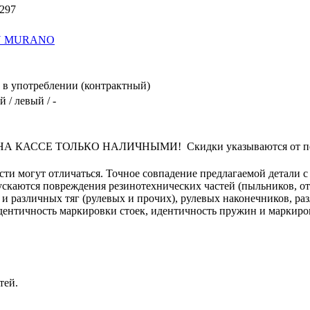
297
N MURANO
в употреблении (контрактный)
 / левый / -
КАССЕ ТОЛЬКО НАЛИЧНЫМИ! Скидки указываются от переч
сти могут отличаться. Точное совпадение предлагаемой детали с
пускаются повреждения резинотехнических частей (пыльников, о
 и различных тяг (рулевых и прочих), рулевых наконечников, ра
 идентичность маркировки стоек, идентичность пружин и маркиро
тей.