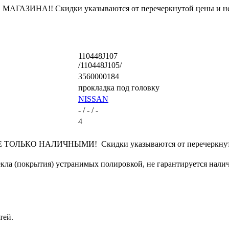
ЗИНА!! Скидки указываются от перечеркнутой цены и не
110448J107
/110448J105/
3560000184
прокладка под головку
NISSAN
- / - / -
4
ЛЬКО НАЛИЧНЫМИ! Скидки указываются от перечеркнутой
кла (покрытия) устранимых полировкой, не гарантируется налич
тей.