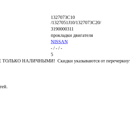
1327073C10
/1327051J10/1327073C20/
3190000311
прокладки двигателя
NISSAN
- / - / -
5
ЛЬКО НАЛИЧНЫМИ! Скидки указываются от перечеркнутой
тей.