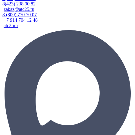
8(423) 238 90 82
zakaz@atc25.ru
8 (800) 770 70 07
+7 914 704 12 48
atc25ru