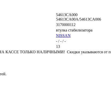
54613CA000
54613CA00A/54613CA006
3170000112
втулка стабилизатора
NISSAN
- / - / -
13
КАССЕ ТОЛЬКО НАЛИЧНЫМИ! Скидки указываются от переч
тей.