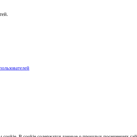
тей.
пользователей
cookie. В cookie содержатся данные о прошлых посещениях сайт