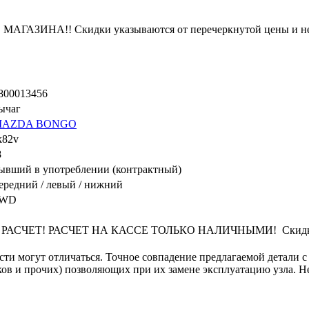
ЗИНА!! Скидки указываются от перечеркнутой цены и не
800013456
ычаг
MAZDA BONGO
k82v
8
ывший в употреблении (контрактный)
ередний / левый / нижний
2WD
ЕТ! РАСЧЕТ НА КАССЕ ТОЛЬКО НАЛИЧНЫМИ! Скидки указы
сти могут отличаться. Точное совпадение предлагаемой детали с
в и прочих) позволяющих при их замене эксплуатацию узла. Не 