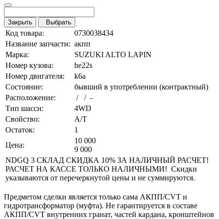
Закрыть
Выбрать
Код товара:
0730038434
Название запчасти:
акпп
Марка:
SUZUKI ALTO LAPIN
Номер кузова:
he22s
Номер двигателя:
k6a
Состояние:
бывший в употреблении (контрактный)
Расположение:
/ / -
Тип шасси:
4WD
Свойство:
A/T
Остаток:
1
10 000
Цена:
9 000
NDGQ 3 СКЛАД СКИДКА 10% ЗА НАЛИЧНЫЙ РАСЧЕТ!
РАСЧЕТ НА КАССЕ ТОЛЬКО НАЛИЧНЫМИ! Скидки
указываются от перечеркнутой цены и не суммируются.
Предметом сделки является только сама АКПП/CVT и
гидротрансформатор (муфта). Не гарантируется в составе
АКПП/CVT внутренних гранат, частей кардана, кронштейнов