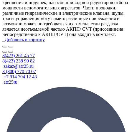
крепления и подушек, насосов приводов и редукторов отбора
мощности вспомогательных агрегатов. Части проводки,
различные гидравлические и электрические клапана, щупы,
тросы управления могут иметь различные повреждения и
возможно может по требоваться их замена, если раздатка
является неотъемлемой частью АКПП/ CVT (присоединена
непосредственно к АКПП/CVT) она входит в комплект.
Добавить в корзину
8(423) 261 45 77
8(423) 238 90 82
zakaz@atc25.ru
8 (800) 770 70 07
+7 914 704 12 48
atc25ru