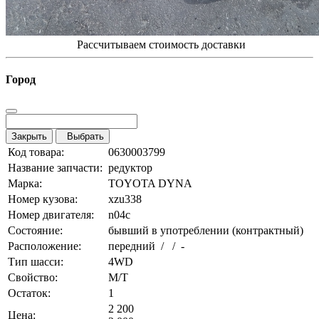
Рассчитываем стоимость доставки
Город
Закрыть
Выбрать
Код товара:
0630003799
Название запчасти:
редуктор
Марка:
TOYOTA DYNA
Номер кузова:
xzu338
Номер двигателя:
n04c
Состояние:
бывший в употреблении (контрактный)
Расположение:
передний / / -
Тип шасси:
4WD
Свойство:
M/T
Остаток:
1
2 200
Цена: