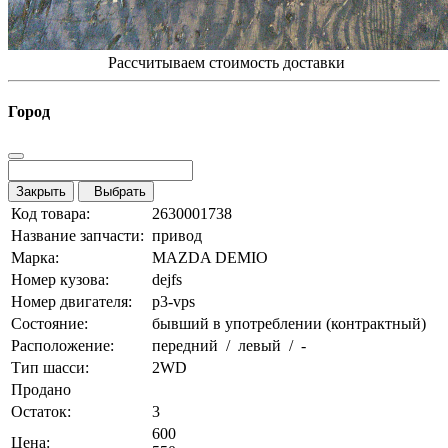
Рассчитываем стоимость доставки
Город
Закрыть
Выбрать
Код товара:
2630001738
Название запчасти:
привод
Марка:
MAZDA DEMIO
Номер кузова:
dejfs
Номер двигателя:
p3-vps
Состояние:
бывший в употреблении (контрактный)
Расположение:
передний / левый / -
Тип шасси:
2WD
Продано
Остаток:
3
600
Цена: